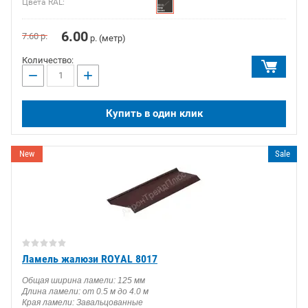
Цвета RAL:
6.00
7.60
р.
р. (метр)
Количество:
−
+
Купить в один клик
New
Sale
Ламель жалюзи ROYAL 8017
Общая ширина ламели: 125 мм
Длина ламели: от 0.5 м до 4.0 м
Края ламели: Завальцованные