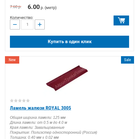
6.00
7.60
р.
р. (метр)
Количество:
−
+
Купить в один клик
New
Sale
Ламель жалюзи ROYAL 3005
Общая ширина ламели: 125 мм
Длина ламели: от 0.5 м до 4.0 м
Края ламели: Завальцованные
Покрытие: Полиэстер односторонний (Россия)
Толщина: 0.40 мм ± 0.02 мм