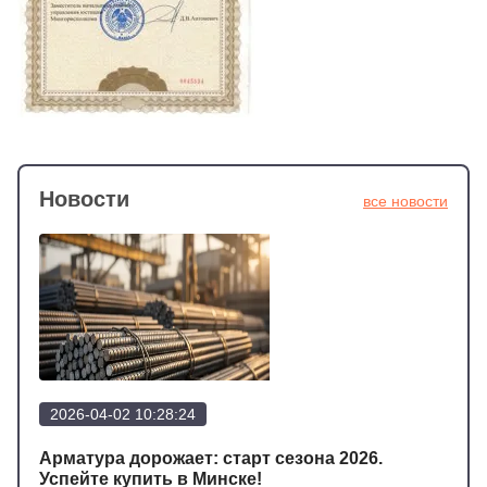
Новости
все новости
2026-04-02 10:28:24
202
а
Арматура дорожает: старт сезона 2026.
Арма
Подр
Успейте купить в Минске!