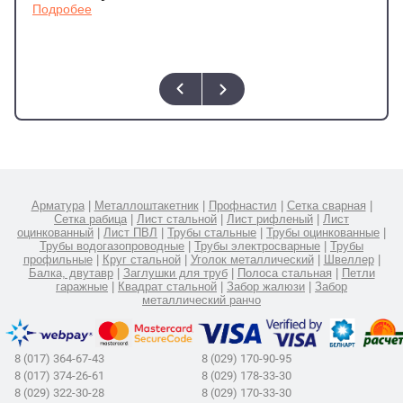
Подробее
Арматура
|
Металлоштакетник
|
Профнастил
|
Сетка сварная
|
Сетка рабица
|
Лист стальной
|
Лист рифленый
|
Лист
оцинкованный
|
Лист ПВЛ
|
Трубы стальные
|
Трубы оцинкованные
|
Трубы водогазопроводные
|
Трубы электросварные
|
Трубы
профильные
|
Круг стальной
|
Уголок металлический
|
Швеллер
|
Балка, двутавр
|
Заглушки для труб
|
Полоса стальная
|
Петли
гаражные
|
Квадрат стальной
|
Забор жалюзи
|
Забор
металлический ранчо
8 (017) 364-67-43
8 (029) 170-90-95
8 (017) 374-26-61
8 (029) 178-33-30
8 (029) 322-30-28
8 (029) 170-33-30