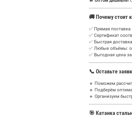
🔥
Оптом дешевле!
С
🚚 Почему стоит к
✅ Прямая поставка 
✅ Сертификат соотв
✅ Быстрая доставка
✅ Любые объёмы: о
✅ Выгодная цена за
📞 Оставьте заявк
🔹 Поможем рассчит
🔹 Подберём оптима
🔹 Организуем быст
🎯 Катанка сталь