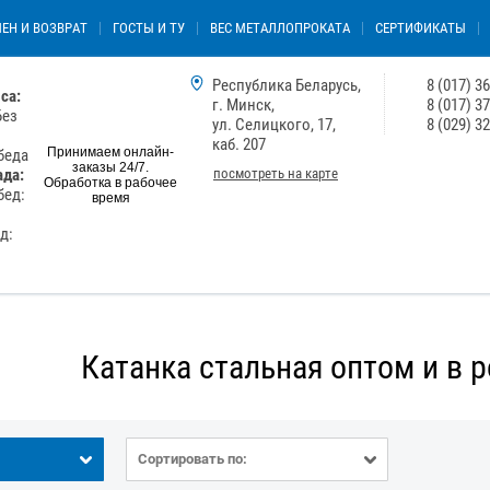
ЕН И ВОЗВРАТ
ГОСТЫ И ТУ
ВЕС МЕТАЛЛОПРОКАТА
СЕРТИФИКАТЫ
Республика Беларусь,
8 (017) 3
са:
г. Минск,
8 (017) 3
Без
ул. Селицкого, 17,
8 (029) 3
каб. 207
Принимаем онлайн-
обеда
заказы 24/7.
посмотреть на карте
ада:
Обработка в рабочее
бед:
время
ед:
Катанка стальная оптом и в 
Сортировать по: