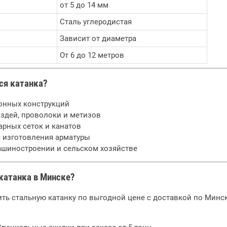
от 5 до 14 мм
Сталь углеродистая
2026-02-19 12:06:21
2026-01-14 11:56:27
Зависит от диаметра
Снижение цен на
Металлический штакетник
От 6 до 12 метров
профильные трубы
от производителя в
перед строительным
Минске | IronTrade
Подробее
сезоном 2026
ся катанка?
Подробее
онных конструкций
здей, проволоки и метизов
рных сеток и канатов
 изготовления арматуры
ашиностроении и сельском хозяйстве
 катанка в Минске?
ть стальную катанку по выгодной цене с доставкой по Минску