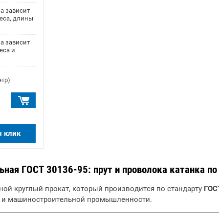
а зависит
веса, длины
а зависит
еса и
етр)
н клик
ьная ГОСТ 30136-95: прут и проволока катанка по
ьной круглый прокат, который производится по стандарту
ГОС
й и машиностроительной промышленности.