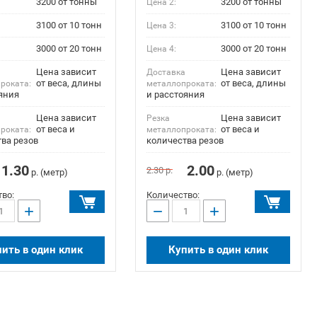
3200 от тонны
3200 от тонны
Цена 2:
3100 от 10 тонн
3100 от 10 тонн
Цена 3:
3000 от 20 тонн
3000 от 20 тонн
Цена 4:
Цена зависит
Цена зависит
а
Доставка
от веса, длины
от веса, длины
роката:
металлопроката:
яния
и расстояния
Цена зависит
Цена зависит
Резка
от веса и
от веса и
роката:
металлопроката:
ва резов
количества резов
1.30
2.00
2.30
р.
р. (метр)
р. (метр)
во:
Количество:
+
−
+
ить в один клик
Купить в один клик