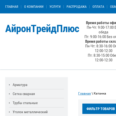
ГЛАВНАЯ
О КОМПАНИИ
УСЛУГИ
РАСПРОДАЖА
ОПЛАТА
ОБМ
Время работы офи
АйронТрейдПлюс
Пн-Чт: 9:00-17:00 
обеда
Пт: 9:00-16:00 Без 
Время работы скл
Пн-Чт: 8:30-16:00 О
12:00-12:30
Пт: 8:30-15:00 Об
12:00-12:30
Арматура
Сетка сварная
Главная
\ Катанка
Трубы стальные
ФИЛЬТР ТОВАРОВ
Уголок металлический