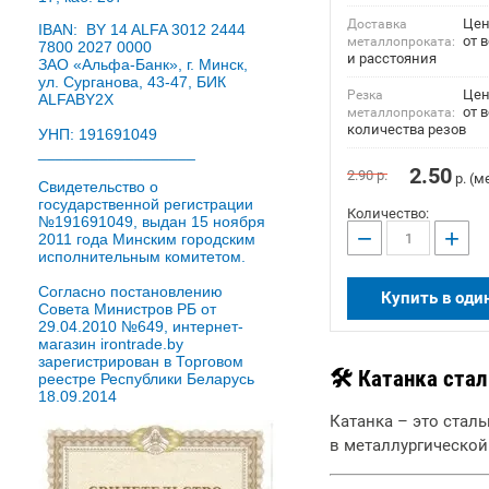
Цен
Доставка
IBAN: BY 14 ALFA 3012 2444
от 
металлопроката:
7800 2027 0000
и расстояния
ЗАО «Альфа-Банк», г. Минск,
ул. Сурганова, 43-47, БИК
Цен
Резка
ALFABY2X
от в
металлопроката:
количества резов
УНП: 191691049
__________________
2.50
2.90
р.
р. (м
Свидетельство о
государственной регистрации
Количество:
№191691049, выдан 15 ноября
−
+
2011 года Минским городским
исполнительным комитетом.
Согласно постановлению
Купить в оди
Совета Министров РБ от
29.04.2010 №649, интернет-
магазин irontrade.by
зарегистрирован в Торговом
🛠 Катанка стал
реестре Республики Беларусь
18.09.2014
Катанка – это стал
в металлургическо