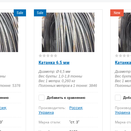
Sale
Sale
New
Катанка 6,5 мм
Катанк
Диаметр: Ø 6,5 мм
Диаметр:
онны
Вес бухты: 1,0-1,8 тонны
Вес бухт
Вес 1 метра: 0,260 кг
Вес 1 мет
тонне: 5376
Погонных метров в 1 тонне: 3846
Погонных
нению
Добавить к сравнению
Доба
сия;
Россия;
Производитель:
Производ
Украина
Украина
3"
"ст. 3"
Марка стали:
Марка ст