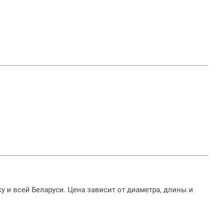
2026-07-17 10:35:26
С 20 июля 2026 года
повышаются цены на
металлоштакетник,
профнастил, заборы
жалюзи, заборы ранчо,
металлочерепицу,
доборные элементы
кровли
Подробее
 и всей Беларуси. Цена зависит от диаметра, длины и