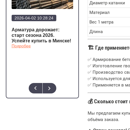
Диаметр катанки
Материал
2026-04-02 10:28:24
2026-03-20 12:23:57
Вес 1 метра
Арматура дорожает:
Арматура стала еще
Длина
а
старт сезона 2026.
дешевле!
Подробее
Успейте купить в Минске!
Подробее
🏗 Где применяет
о,
✅ Армирование бет
✅ Изготовление гво
✅ Производство сва
✅ Используется для
✅ Применяется в м
💰 Сколько стоит
Мы предлагаем купи
объёма заказа.