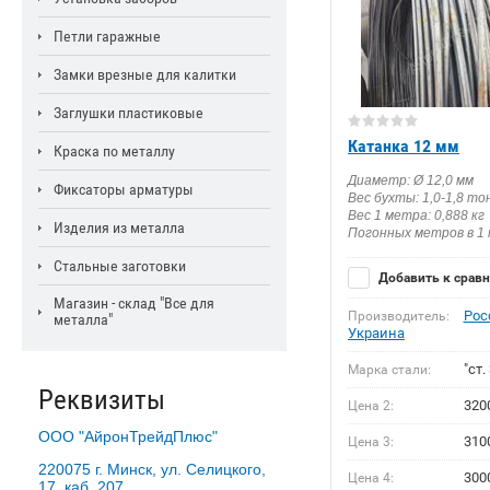
Петли гаражные
Замки врезные для калитки
Заглушки пластиковые
Катанка 12 мм
Краска по металлу
Диаметр: Ø 12,0 мм
Фиксаторы арматуры
Вес бухты: 1,0-1,8 т
Вес 1 метра: 0,888 кг
Изделия из металла
Погонных метров в 1 
Стальные заготовки
Добавить к срав
Магазин - склад "Все для
Рос
Производитель:
металла"
Украина
"ст. 
Марка стали:
Реквизиты
320
Цена 2:
ООО "АйронТрейдПлюс"
310
Цена 3:
220075 г. Минск, ул. Селицкого,
300
Цена 4:
17, каб. 207