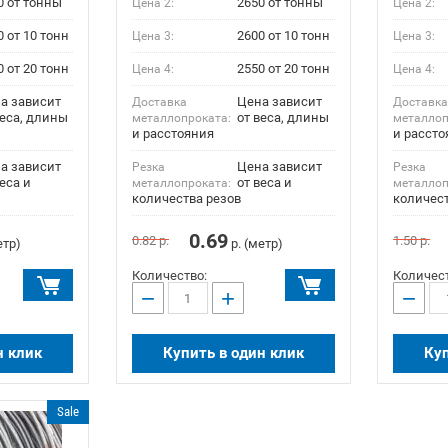
0 от тонны
2650 от тонны
Цена 2:
Цена 2:
0 от 10 тонн
2600 от 10 тонн
Цена 3:
Цена 3:
0 от 20 тонн
2550 от 20 тонн
Цена 4:
Цена 4:
а зависит
Цена зависит
Доставка
Доставк
веса, длины
от веса, длины
металлопроката:
металлоп
и расстояния
и рассто
а зависит
Цена зависит
Резка
Резка
еса и
от веса и
металлопроката:
металлоп
количества резов
количест
0.69
0.82
р.
1.50
р.
етр)
р. (метр)
Количество:
Количест
−
+
−
н клик
Купить в один клик
Куп
Sale