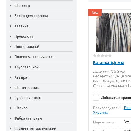
Швеллер
New
Балка двутавровая
Катанка
Проволока
Лист стальной
Полоса металлическая
Катанка 5,5 мм
Круг стальной
Диаметр: Ø 5,5 мм
Вес бухты: 1,0-1,8 т
Квадрат
Вес 1 метра: 0,186 кг
Погонных метров в 1 
Шестигранник
Рулонная сталь
Добавить к срав
Штрипс
Рос
Производитель:
Украина
Фибра стальная
"ст. 
Марка стали:
Сайдинг металлический