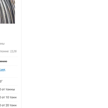
онны
тонне: 1126
нению
сия;
3"
0 от тонны
0 от 10 тонн
0 от 20 тонн