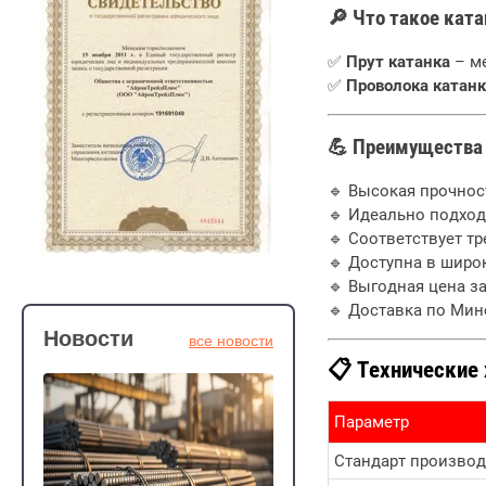
🔎 Что такое кат
✅
Прут катанка
– ме
✅
Проволока катанк
💪 Преимущества
🔹 Высокая прочнос
🔹 Идеально подход
🔹 Соответствует т
🔹 Доступна в широ
🔹 Выгодная цена за
🔹 Доставка по Мин
Новости
все новости
📋 Технические
Параметр
Стандарт производ