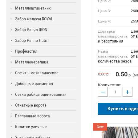
265
Цена 2:
Металлоштакетник
260
Цена 3:
Забор жалюзи ROYAL
255
Цена 4:
Забор Ранчо IRON
Цен
Доставка
от 
металлопроката:
Забор Ранчо Лайт
и расстояния
Профнастил
Цен
Резка
от в
металлопроката:
количества резов
Металлочерепица
Софиты металлические
0.50
0.60
р.
р. (м
Доборные элементы
Количество:
−
+
Сетка рабица оцинкованная
Откатные ворота
Купить в оди
Распашные ворота
Калитки уличные
New
Установка заборов