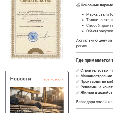
💰
Основные параме
Марка стали (
Толщина стенк
Способ произв
Объем закупки
Актуальную цену за
регион.
Где применяется 
✅
Строительство
– 
✅
Машиностроение
Новости
все новости
✅
Производство ме
✅
Рекламные конст
✅
Жилые и хозяйст
Благодаря своей же