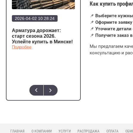
Как купить профи
📌
Выберите нужный
2026-04-02 10:28:24
2026-03-20 12:23:57
📌
Оформите заявку
📌
Уточните детали 
Арматура дорожает:
Арматура стала еще
📌
Получите заказ в
а
старт сезона 2026.
дешевле!
Подробее
Успейте купить в Минске!
Мы предлагаем каче
Подробее
консультацию и рас
о,
ГЛАВНАЯ
О КОМПАНИИ
УСЛУГИ
РАСПРОДАЖА
ОПЛАТА
ОБМЕ