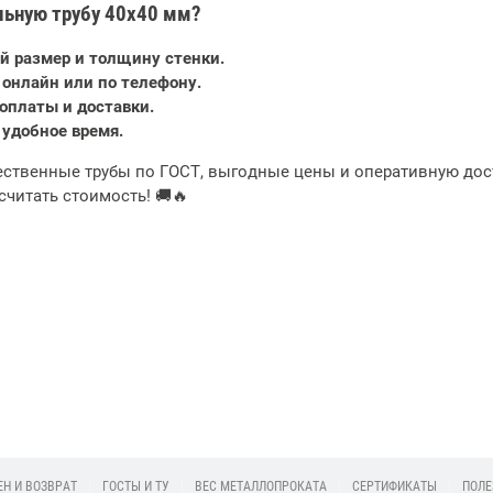
льную трубу 40х40 мм?
 размер и толщину стенки.
2026-02-19 12:06:21
2026-01-14 11:56:27
 онлайн или по телефону.
оплаты и доставки.
Снижение цен на
Металлический штакетник
 удобное время.
профильные трубы
от производителя в
перед строительным
Минске | IronTrade
ственные трубы по ГОСТ, выгодные цены и оперативную дост
Подробее
сезоном 2026
Подробее
считать стоимость! 🚚🔥
Н И ВОЗВРАТ
ГОСТЫ И ТУ
ВЕС МЕТАЛЛОПРОКАТА
СЕРТИФИКАТЫ
ПОЛЕ