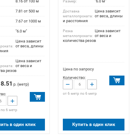
8.16 от 100 м
"6.0 м"
Размер:
7.81 от 500 м
Цена зависит
Доставка
от веса, длины
металлопроката:
и расстояния
7.67 от 1000 м
Цена зависит
"6.0 м"
Резка
от веса и
металлопроката:
количества резов
Цена зависит
а
от веса, длины
роката:
яния
Цена зависит
от веса и
роката:
Цена по запросу
ва резов
Количество:
8.51
−
+
р. (метр)
от 6 метр по 6 метр
во:
+
 по 6 метр
ить в один клик
Купить в один клик