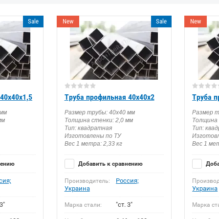
Sale
New
Sale
New
40х40х1,5
Труба профильная 40х40х2
Труба п
 мм
Размер трубы: 40х40 мм
Размер т
мм
Толщина стенки: 2,0 мм
Толщина 
Тип: квадратная
Тип: ква
Изготовлены по ТУ
Изготовл
Вес 1 метра: 2,33 кг
Вес 1 мет
нению
Добавить к сравнению
Доба
сия;
Россия;
Производитель:
Производ
Украина
Украина
3"
"ст. 3"
Марка стали:
Марка ст