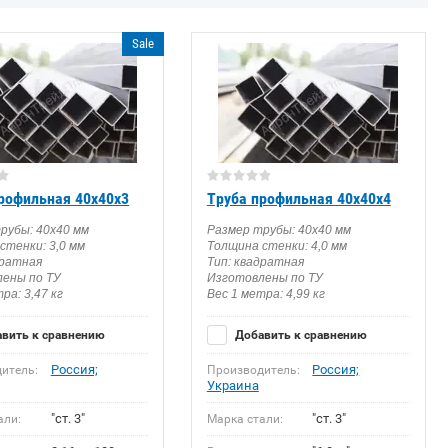
Sale
рофильная 40х40х3
Труба профильная 40х40х4
рубы: 40х40 мм
Размер трубы: 40х40 мм
стенки: 3,0 мм
Толщина стенки: 4,0 мм
дратная
Тип: квадратная
ены по ТУ
Изготовлены по ТУ
ра: 3,47 кг
Вес 1 метра: 4,99 кг
вить к сравнению
Добавить к сравнению
Россия;
Россия;
итель:
Производитель:
Украина
"ст. 3"
"ст. 3"
али:
Марка стали: