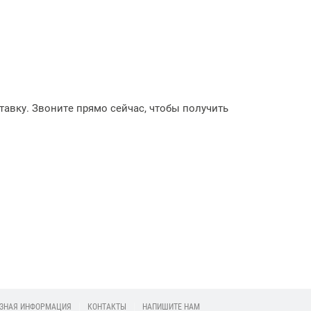
2026-07-17 10:35:26
С 20 июля 2026 года
повышаются цены на
металлоштакетник,
авку. Звоните прямо сейчас, чтобы получить
профнастил, заборы
жалюзи, заборы ранчо,
металлочерепицу,
доборные элементы
кровли
Подробее
ЗНАЯ ИНФОРМАЦИЯ
КОНТАКТЫ
НАПИШИТЕ НАМ