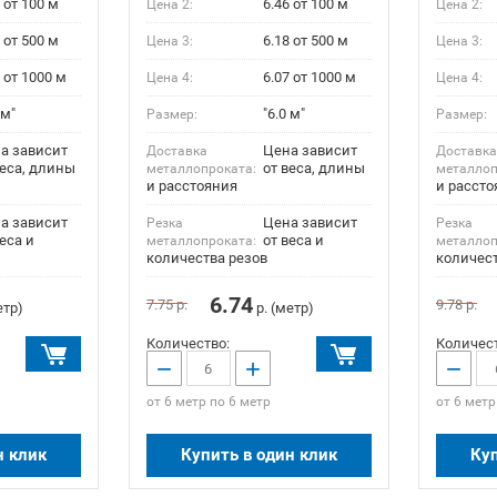
 от 100 м
6.46 от 100 м
Цена 2:
Цена 2:
 от 500 м
6.18 от 500 м
Цена 3:
Цена 3:
 от 1000 м
6.07 от 1000 м
Цена 4:
Цена 4:
 м"
"6.0 м"
Размер:
Размер:
а зависит
Цена зависит
Доставка
Доставк
веса, длины
от веса, длины
металлопроката:
металлоп
и расстояния
и рассто
а зависит
Цена зависит
Резка
Резка
еса и
от веса и
металлопроката:
металлоп
количества резов
количест
6.74
7.75
р.
9.78
р.
етр)
р. (метр)
Количество:
Количест
−
+
−
от 6 метр по 6 метр
от 6 метр
н клик
Купить в один клик
Куп