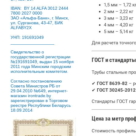
1,5 мм – 1,72 к
IBAN: BY 14 ALFA 3012 2444
2 мм – 2,22 кг
7800 2027 0000
ЗАО «Альфа-Банк», г. Минск,
3 мм – 3,23 кг
ул. Сурганова, 43-47, БИК
4 мм – 4,20 кг
ALFABY2X
5 мм – 5,14 кг
УНП: 191691049
__________________
Для расчета точног
Свидетельство о
государственной регистрации
ГОСТ и стандарты
№191691049, выдан 15 ноября
2011 года Минским городским
исполнительным комитетом.
Трубы стальные пр
Согласно постановлению
✔
ГОСТ 8639-82
– р
Совета Министров РБ от
✔
ГОСТ 30245-2012
29.04.2010 №649, интернет-
магазин irontrade.by
зарегистрирован в Торговом
Стандарты ГОСТ гар
реестре Республики Беларусь
18.09.2014
Цена за метр про
Стоимость профильн