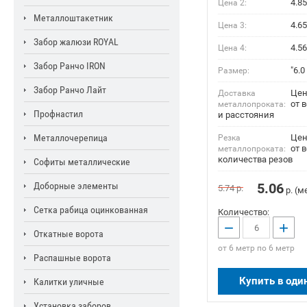
4.85
Цена 2:
Металлоштакетник
4.65
Цена 3:
Забор жалюзи ROYAL
4.56
Цена 4:
Забор Ранчо IRON
"6.0
Размер:
Забор Ранчо Лайт
Цен
Доставка
от 
металлопроката:
Профнастил
и расстояния
Металлочерепица
Цен
Резка
от в
металлопроката:
количества резов
Софиты металлические
Доборные элементы
5.06
5.74
р.
р. (м
Сетка рабица оцинкованная
Количество:
−
+
Откатные ворота
от 6 метр по 6 метр
Распашные ворота
Купить в оди
Калитки уличные
Установка заборов