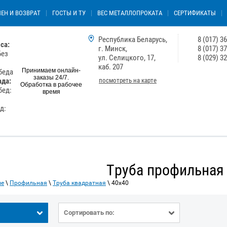
ЕН И ВОЗВРАТ
ГОСТЫ И ТУ
ВЕС МЕТАЛЛОПРОКАТА
СЕРТИФИКАТЫ
Республика Беларусь,
8 (017) 3
са:
г. Минск,
8 (017) 3
Без
ул. Селицкого, 17,
8 (029) 3
каб. 207
Принимаем онлайн-
обеда
заказы 24/7.
посмотреть на карте
ада:
Обработка в рабочее
бед:
время
ед:
Труба профильная
ые
\
Профильная
\
Труба квадратная
\ 40х40
Сортировать по: