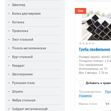
Швеллер
New
Балка двутавровая
Катанка
Проволока
Лист стальной
Полоса металлическая
Труба профильная 
Круг стальной
Размер трубы: 40х40
Толщина стенки: 1,5 
Тип: квадратная
Квадрат
Изготовлены по ТУ
Вес 1 метра: 1,78 кг
Шестигранник
Рулонная сталь
Добавить к срав
Штрипс
Рос
Производитель:
Украина
Фибра стальная
"ст. 
Марка стали:
Сайдинг металлический