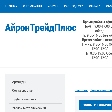
ГЛАВНАЯ
О КОМПАНИИ
УСЛУГИ
РАСПРОДАЖА
ОПЛАТА
ОБМ
Время работы офи
АйронТрейдПлюс
Пн-Чт: 9:00-17:00 
обеда
Пт: 9:00-16:00 Без 
Время работы скл
Пн-Чт: 8:30-16:00 О
12:00-12:30
Пт: 8:30-15:00 Об
12:00-12:30
Арматура
Сетка сварная
Главная
\
Трубы стальн
Трубы стальные
ФИЛЬТР ТОВАРОВ
Уголок металлический