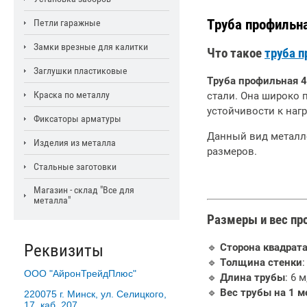
Труба профильн
Петли гаражные
Замки врезные для калитки
Что такое
труба 
Заглушки пластиковые
Труба профильная 
Краска по металлу
стали. Она широко 
устойчивости к наг
Фиксаторы арматуры
Данный вид металло
Изделия из металла
размеров.
Стальные заготовки
Магазин - склад "Все для
металла"
Размеры и вес пр
Реквизиты
🔹
Сторона квадрат
🔹
Толщина стенки
:
ООО "АйронТрейдПлюс"
🔹
Длина трубы
: 6 
🔹
Вес трубы на 1 м
220075 г. Минск, ул. Селицкого,
17, каб. 207