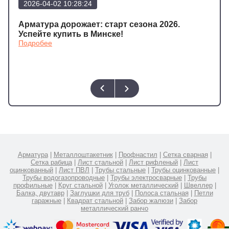
2026-04-02 10:28:24
202
а
Арматура дорожает: старт сезона 2026.
Арма
Подр
Успейте купить в Минске!
Подробее
Арматура
|
Металлоштакетник
|
Профнастил
|
Сетка сварная
|
Сетка рабица
|
Лист стальной
|
Лист рифленый
|
Лист
оцинкованный
|
Лист ПВЛ
|
Трубы стальные
|
Трубы оцинкованные
|
Трубы водогазопроводные
|
Трубы электросварные
|
Трубы
профильные
|
Круг стальной
|
Уголок металлический
|
Швеллер
|
Балка, двутавр
|
Заглушки для труб
|
Полоса стальная
|
Петли
гаражные
|
Квадрат стальной
|
Забор жалюзи
|
Забор
металлический ранчо