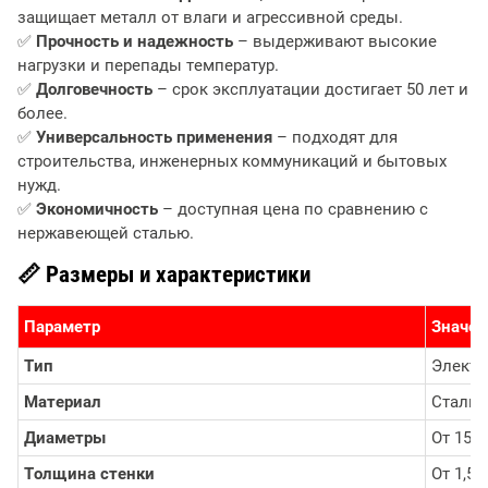
защищает металл от влаги и агрессивной среды.
✅
Прочность и надежность
– выдерживают высокие
нагрузки и перепады температур.
✅
Долговечность
– срок эксплуатации достигает 50 лет и
более.
✅
Универсальность применения
– подходят для
строительства, инженерных коммуникаций и бытовых
нужд.
✅
Экономичность
– доступная цена по сравнению с
нержавеющей сталью.
📏 Размеры и характеристики
Параметр
Значен
Тип
Электр
Материал
Сталь 
Диаметры
От 15 
Толщина стенки
От 1,5 