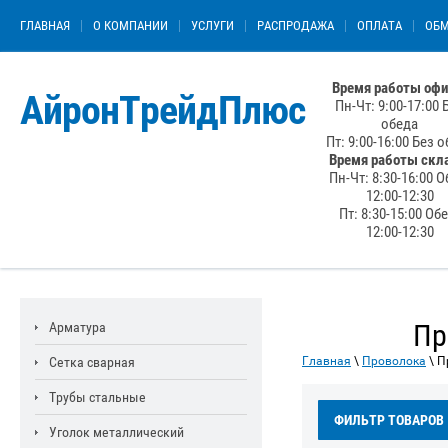
ГЛАВНАЯ
О КОМПАНИИ
УСЛУГИ
РАСПРОДАЖА
ОПЛАТА
ОБМ
Время работы офи
АйронТрейдПлюс
Пн-Чт: 9:00-17:00 
обеда
Пт: 9:00-16:00 Без 
Время работы скл
Пн-Чт: 8:30-16:00 О
12:00-12:30
Пт: 8:30-15:00 Об
12:00-12:30
Пр
Арматура
Сетка сварная
Главная
\
Проволока
\ П
Трубы стальные
ФИЛЬТР ТОВАРОВ
Уголок металлический