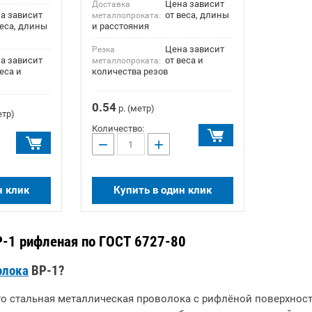
Цена зависит
Доставка
а зависит
от веса, длины
металлопроката:
веса, длины
и расстояния
Цена зависит
Резка
а зависит
от веса и
металлопроката:
еса и
количества резов
0.54
р. (метр)
етр)
Количество:
−
+
н клик
Купить в один клик
Р-1 рифленая по ГОСТ 6727-80
олока
ВР-1?
то стальная металлическая проволока с рифлёной поверхност