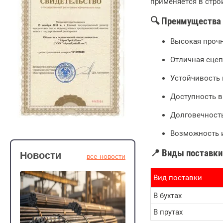
применяется в стро
🔍 Преимущества 
Высокая прочн
Отличная сцеп
Устойчивость 
Доступность в 
Долговечность
Возможность и
📍 Виды поставки
Новости
все новости
Вид поставки
В бухтах
В прутах