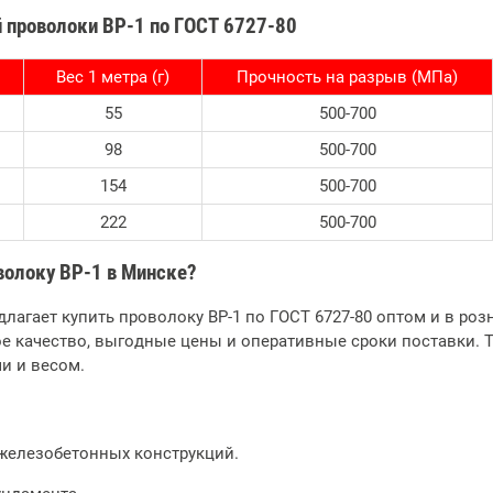
 проволоки ВР-1 по ГОСТ 6727-80
2026-02-19 12:06:21
2026-01-14 11:56:27
Вес 1 метра (г)
Прочность на разрыв (МПа)
Снижение цен на
Металлический штакетник
55
500-700
профильные трубы
от производителя в
98
500-700
перед строительным
Минске | IronTrade
Подробее
сезоном 2026
154
500-700
Подробее
222
500-700
волоку ВР-1 в Минске?
лагает купить проволоку ВР-1 по ГОСТ 6727-80 оптом и в роз
е качество, выгодные цены и оперативные сроки поставки. Та
и и весом.
железобетонных конструкций.