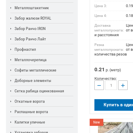
0.19
Цена 3:
Металлоштакетник
0.18
Цена 4:
Забор жалюзи ROYAL
Цен
Доставка
Забор Ранчо IRON
от 
металлопроката:
и расстояния
Забор Ранчо Лайт
Цен
Резка
Профнастил
от в
металлопроката:
количества резов
Металлочерепица
0.21
Софиты металлические
р. (метр)
Количество:
Доборные элементы
−
+
Сетка рабица оцинкованная
Откатные ворота
Купить в оди
Распашные ворота
Калитки уличные
New
Установка заборов