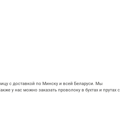
2026-07-17 10:35:26
С 20 июля 2026 года
повышаются цены на
металлоштакетник,
профнастил, заборы
жалюзи, заборы ранчо,
металлочерепицу,
доборные элементы
кровли
Подробее
ницу с доставкой по Минску и всей Беларуси. Мы
кже у нас можно заказать проволоку в бухтах и прутах с