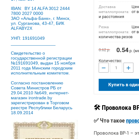
Цен
Доставка
IBAN: BY 14 ALFA 3012 2444
от 
металлопроката:
7800 2027 0000
и расстояния
ЗАО «Альфа-Банк», г. Минск,
ул. Сурганова, 43-47, БИК
Цен
Резка
ALFABY2X
от в
металлопроката:
количества резов
УНП: 191691049
__________________
0.54
0.62
р.
р. (м
Свидетельство о
государственной регистрации
Количество:
№191691049, выдан 15 ноября
−
+
2011 года Минским городским
исполнительным комитетом.
Согласно постановлению
Купить в оди
Совета Министров РБ от
29.04.2010 №649, интернет-
магазин irontrade.by
зарегистрирован в Торговом
🛠 Проволока В
реестре Республики Беларусь
18.09.2014
✅ Что такое
пров
Проволока ВР-1 – э