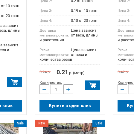
0.2 от тонны
Цена 2:
Цена 2:
 от 10 тонн
0.19 от 10 тонн
Цена 3:
Цена 3:
 от 20 тонн
0.18 от 20 тонн
Цена 4:
Цена 4:
а зависит
веса, длины
Цена зависит
Доставка
Доставк
от веса, длины
металлопроката:
металлоп
и расстояния
и рассто
а зависит
еса и
Цена зависит
Резка
Резка
от веса и
металлопроката:
металлоп
количества резов
количест
0.21
0.24
р.
0.42
р.
р. (метр)
Количество:
Количест
−
+
−
н клик
Купить в один клик
Куп
Sale
New
Sale