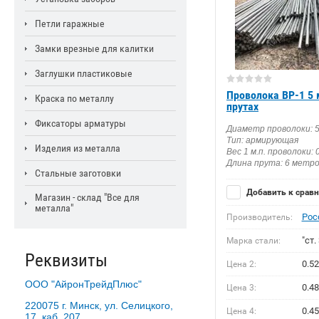
Петли гаражные
Замки врезные для калитки
Заглушки пластиковые
Проволока ВР-1 5 
Краска по металлу
прутах
Фиксаторы арматуры
Диаметр проволоки: 
Тип: армирующая
Изделия из металла
Вес 1 м.п. проволоки: 
Длина прута: 6 метр
Стальные заготовки
Добавить к срав
Магазин - склад "Все для
металла"
Рос
Производитель:
"ст. 
Марка стали:
Реквизиты
0.5
Цена 2:
ООО "АйронТрейдПлюс"
0.48
Цена 3:
220075 г. Минск, ул. Селицкого,
0.45
Цена 4:
17, каб. 207