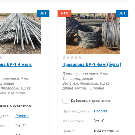
Sale
New
Sale
ка ВР-1 4 мм в
Проволока ВР-1 4мм (бухта)
Диаметр проволоки: 4 мм
проволоки: 4 мм
Тип: армирующая
ирующая
Вес 1 м.п. проволоки: 0,1 кг
. проволоки: 0,1 кг
Длина: бухта ~ 1 тонна
ута: 6 метров
Добавить к сравнению
вить к сравнению
Россия
Производитель:
Россия
итель:
"ст. 3"
Марка стали:
"ст. 3"
али:
0.34 от тонны
Цена 2: