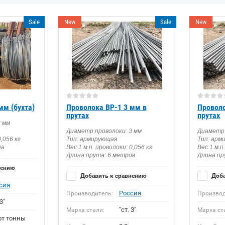
Sale
New
Sale
New
мм (бухта)
Проволока ВР-1 3 мм в
Проволо
прутах
прутах
3 мм
Диаметр проволоки: 3 мм
Диаметр 
0,056 кг
Тип: армирующая
Тип: арм
на
Вес 1 м.п. проволоки: 0,056 кг
Вес 1 м.п
Длина прута: 6 метров
Длина пр
нению
Добавить к сравнению
Доба
сия
Россия
Производитель:
Производ
3"
"ст. 3"
Марка стали:
Марка ст
 от тонны