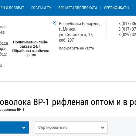
ЕН И ВОЗВРАТ
ГОСТЫ И ТУ
ВЕС МЕТАЛЛОПРОКАТА
СЕРТИФИКАТЫ
Республика Беларусь,
8 (017) 3
са:
г. Минск,
8 (017) 3
Без
ул. Селицкого, 17,
8 (029) 3
каб. 207
Принимаем онлайн-
обеда
заказы 24/7.
посмотреть на карте
ада:
Обработка в рабочее
бед:
время
ед:
оволока ВР-1 рифленая оптом и в р
роволока ВР-1
Сортировать по: