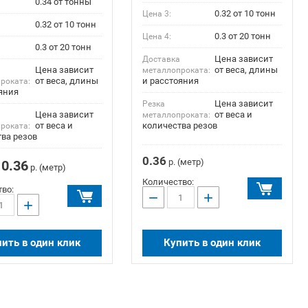
0.34 от тонны
0.32 от 10 тонн
Цена 3:
0.32 от 10 тонн
0.3 от 20 тонн
Цена 4:
0.3 от 20 тонн
Цена зависит
Доставка
Цена зависит
от веса, длины
а
металлопроката:
от веса, длины
и расстояния
роката:
яния
Цена зависит
Резка
Цена зависит
от веса и
металлопроката:
от веса и
количества резов
роката:
ва резов
0.36
р. (метр)
0.36
р. (метр)
Количество:
во:
−
+
+
ить в один клик
Купить в один клик