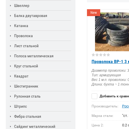
Швеллер
New
Балка двутавровая
Катанка
Проволока
Лист стальной
Полоса металлическая
Проволока ВР-1 3 
Круг стальной
Диаметр проволоки: 
Тип: армирующая
Квадрат
Вес 1 м.п. проволоки: 
Длина: бухта ~ 1 тон
Шестигранник
Рулонная сталь
Добавить к срав
Штрипс
Рос
Производитель:
"ст. 
Марка стали:
Фибра стальная
0.2
Цена 2:
Сайдинг металлический