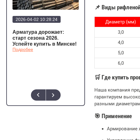
📌 Виды рифленой
2026-04-02 10:28:24
2026-03-20 12:23:57
Диаметр (мм)
Арматура дорожает:
Арматура стала еще
3,0
а
старт сезона 2026.
дешевле!
4,0
Подробее
Успейте купить в Минске!
Подробее
5,0
о,
6,0
🛒 Где купить про
Наша компания пред
гарантируем высоко
разными диаметрам
🎯 Применение
Армирование 