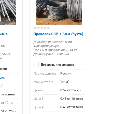
мм в
Проволока ВР-1 5мм (бухта)
Диаметр проволоки: 5 мм
5 мм
Тип: армирующая
Вес 1 м.п. проволоки: 0,144 кг
0,144 кг
Длина: бухта ~ 1 тонна
ов
Добавить к сравнению
нению
Россия
Производитель:
сия
"ст. 3"
Марка стали:
3"
0.52 от тонны
Цена 2:
2 от тонны
0.48 от 10 тонн
Цена 3:
 от 10 тонн
0.45 от 20 тонн
Цена 4:
 от 20 тонн