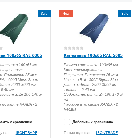
Sale
New
Sale
ик 100х65 RAL 6005
Капельник 100х65 RAL 5005
апельника 100х65 мм
Размер капельника 100х65 мм
вальцованные
Края: завальцованные
: Полиэстер 25 мкм
Покрытие: Полиэстер 25 мкм
RAL: 6005 Moss Green
Цвет по RAL: 5005 Signal Blue
делия: 2000-3000 мм
Длина изделия: 2000-3000 мм
 0.40 мм
Толщина: 0.40 мм
ие цинка: Zn 100-140 г/
Содержание цинка: Zn 100-140 г/
м2
а по карте ХАЛВА - 2
Рассрочка по карте ХАЛВА - 2
месяца
вить к сравнению
Добавить к сравнению
IRONTRADE
IRONTRADE
итель:
Производитель: