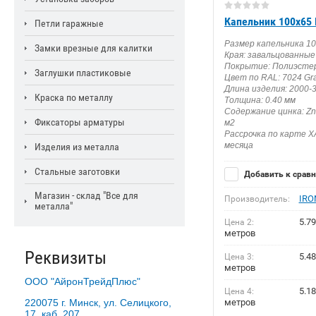
Капельник 100х65 
Петли гаражные
Размер капельника 1
Замки врезные для калитки
Края: завальцованные
Покрытие: Полиэстер
Заглушки пластиковые
Цвет по RAL: 7024 Gra
Длина изделия: 2000-
Краска по металлу
Толщина: 0.40 мм
Содержание цинка: Zn 
Фиксаторы арматуры
м2
Рассрочка по карте Х
месяца
Изделия из металла
Стальные заготовки
Добавить к срав
Магазин - склад "Все для
IRO
Производитель:
металла"
5.79
Цена 2:
метров
Реквизиты
5.48
Цена 3:
метров
ООО "АйронТрейдПлюс"
5.18
Цена 4:
220075 г. Минск, ул. Селицкого,
метров
17, каб. 207