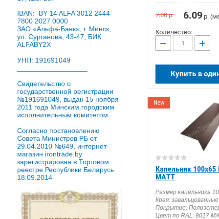
IBAN: BY 14 ALFA 3012 2444
6.09
7.00
р.
р. (м
7800 2027 0000
ЗАО «Альфа-Банк», г. Минск,
Количество:
ул. Сурганова, 43-47, БИК
−
+
ALFABY2X
УНП: 191691049
__________________
Купить в оди
Свидетельство о
государственной регистрации
№191691049, выдан 15 ноября
New
2011 года Минским городским
исполнительным комитетом.
Согласно постановлению
Совета Министров РБ от
29.04.2010 №649, интернет-
магазин irontrade.by
зарегистрирован в Торговом
Капельник 100х65 
реестре Республики Беларусь
MATT
18.09.2014
Размер капельника 1
Края: завальцованные
Покрытие: Полиэстер
Цвет по RAL: 8017 MA