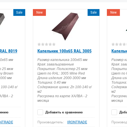
Sale
New
Sale
New
RAL 8019
Капельник 100х65 RAL 3005
Капельн
00х65 мм
Размер капельника 100х65 мм
Размер к
Края: завальцованные
Края: за
 25 мкм
Покрытие: Полиэстер 25 мкм
Покрытие
ey Brown
Цвет по RAL: 3005 Wine Red
Цвет по 
3000 мм
Длина изделия: 2000-3000 мм
Длина из
Толщина: 0.40 мм
Толщина:
100-140 г/
Содержание цинка: Zn 100-140 г/
Содержан
м2
м2
АЛВА - 2
Рассрочка по карте ХАЛВА - 2
Рассрочк
месяца
месяца
нению
Добавить к сравнению
Доба
NTRADE
IRONTRADE
Производитель:
Производ