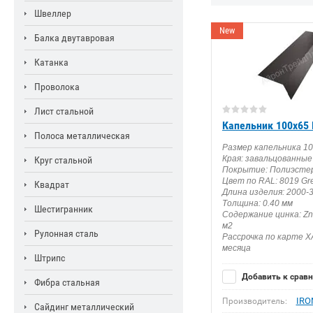
Швеллер
New
Балка двутавровая
Катанка
Проволока
Лист стальной
Капельник 100х65 
Полоса металлическая
Размер капельника 1
Края: завальцованные
Круг стальной
Покрытие: Полиэстер
Цвет по RAL: 8019 Gr
Квадрат
Длина изделия: 2000-
Толщина: 0.40 мм
Шестигранник
Содержание цинка: Zn 
м2
Рулонная сталь
Рассрочка по карте Х
месяца
Штрипс
Добавить к срав
Фибра стальная
IRO
Производитель:
Сайдинг металлический