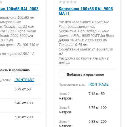
ик 100х65 RAL 9003
Капельник 100х65 RAL 9005
МАТТ
апельника 100х65 мм
вальцованные
Размер капельника 100х65 мм
: Полиэстер 25 мкм
Края: завальцованные
AL: 9003 Signal White
Покрытие: Полиэстер 25 мкм
делия: 2000-3000 мм
Цвет по RAL: 9005 МАТТ Jet Black
 0.40 мм
Длина изделия: 2000-3000 мм
ие цинка: Zn 100-140 г/
Толщина: 0.40 мм
Содержание цинка: Zn 100-140 г/
а по карте ХАЛВА - 2
м2
Рассрочка по карте ХАЛВА - 2
месяца
вить к сравнению
Добавить к сравнению
IRONTRADE
итель:
IRONTRADE
Производитель:
5.79 от 50
7.13 от 50
Цена 2:
метров
5.48 от 100
6.75 от 100
Цена 3:
метров
5.18 от 200
6.38 от 200
Цена 4:
метров