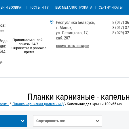
ЕН И ВОЗВРАТ
ГОСТЫ И ТУ
ВЕС МЕТАЛЛОПРОКАТА
СЕРТИФИКАТЫ
Республика Беларусь,
8 (017) 3
са:
г. Минск,
8 (017) 3
Без
ул. Селицкого, 17,
8 (029) 3
каб. 207
Принимаем онлайн-
обеда
заказы 24/7.
посмотреть на карте
ада:
Обработка в рабочее
бед:
время
ед:
Планки карнизные - капель
менты
\
Планка карнизная (капельник)
\ Капельник для крыши 100х65 мм
Сортировать по: