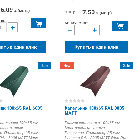
6.09
р. (метр)
7.50
8.00
р.
р. (метр)
во:
Количество:
+
−
+
ить в один клик
Купить в один клик
Sale
New
Sale
ик 100х65 RAL 6005
Капельник 100х65 RAL 3005
MATT
апельника 100х65 мм
Размер капельника 100х65 мм
вальцованные
Края: завальцованные
: Полиэстер 25 мкм
Покрытие: Полиэстер 25 мкм
RAL: 6005 MATT Moss
Цвет по RAL: 3005 МАТТ Wine Red