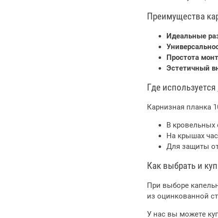
Преимущества кар
Идеальные ра
Универсальнос
Простота мон
Эстетичный в
Где используется
Карнизная планка 1
В кровельных 
На крышах час
Для защиты о
Как выбрать и ку
При выборе капельн
из оцинкованной ст
У нас вы можете ку