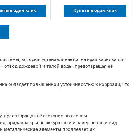
ить в один клик
Купить в один клик
2026-07-17 10:35:26
С 20 июля 2026 года
повышаются цены на
металлоштакетник,
профнастил, заборы
жалюзи, заборы ранчо,
системы, который устанавливается на край карниза для
металлочерепицу,
 — отвод дождевой и талой воды, предотвращая её
доборные элементы
кровли
Подробее
нка обладает повышенной устойчивостью к коррозии, что
, предотвращая её стекание по стенам.
ия, придавая крыше аккуратный и завершённый вид.
и металлические элементы продлевает их