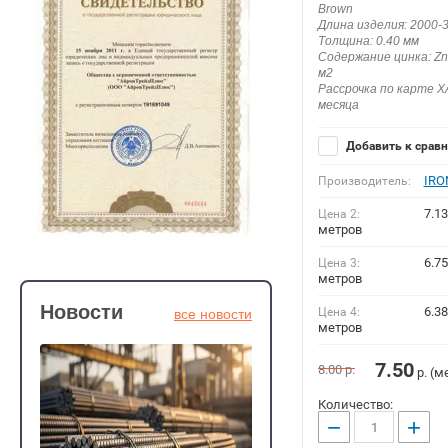
Brown
Длина изделия: 2000-
Толщина: 0.40 мм
Содержание цинка: Zn 
м2
Рассрочка по карте Х
месяца
Добавить к срав
IRO
Производитель:
7.13
Цена 2:
метров
6.75
Цена 3:
метров
Новости
6.38
Цена 4:
все новости
метров
7.50
8.00
р.
р. (м
Количество:
−
+