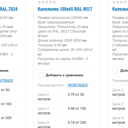
RAL 7024
Капельник 100х65 RAL 8017
Капельн
00х65 мм
Размер капельника 100х65 мм
Размер к
Края: завальцованные
Края: за
 25 мкм
Покрытие: Полиэстер 25 мкм
Покрытие
phite Grey
Цвет по RAL: 8017 Chocolate
Цвет по R
3000 мм
Brown
Длина из
Длина изделия: 2000-3000 мм
Толщина:
100-140 г/
Толщина: 0.40 мм
Содержан
Содержание цинка: Zn 100-140 г/
м2
АЛВА - 2
м2
Рассрочк
Рассрочка по карте ХАЛВА - 2
месяца
месяца
нению
Доба
Добавить к сравнению
NTRADE
Производ
IRONTRADE
Производитель:
 от 50
Цена 2:
5.79 от 50
метров
Цена 2:
метров
 от 100
Цена 3:
5.48 от 100
метров
Цена 3:
метров
 от 200
Цена 4:
5.18 от 200
метров
Цена 4:
метров