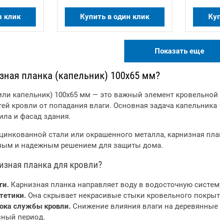
н клик
Купить в один клик
Куп
2026-02-19 12:06:21
2026-01-14 11:56:27
Снижение цен на
Металлический штакетник
Показать еще
профильные трубы
от производителя в
перед строительным
Минске | IronTrade
зная планка (капельник) 100х65 мм?
Подробее
сезоном 2026
Подробее
или капельник) 100х65 мм — это важный элемент кровельной 
ей кровли от попадания влаги. Основная задача капельника
ила и фасад здания.
цинкованной стали или окрашенного металла, карнизная пла
чным и надежным решением для защиты дома.
изная планка для кровли?
ги.
Карнизная планка направляет воду в водосточную систему
тетики.
Она скрывает некрасивые стыки кровельного покрыт
ока службы кровли.
Снижение влияния влаги на деревянные 
нный период.