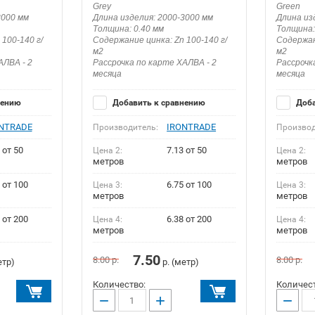
Grey
Green
3000 мм
Длина изделия: 2000-3000 мм
Длина из
Толщина: 0.40 мм
Толщина:
100-140 г/
Содержание цинка: Zn 100-140 г/
Содержан
м2
м2
АЛВА - 2
Рассрочка по карте ХАЛВА - 2
Рассрочк
месяца
месяца
нению
Добавить к сравнению
Доба
NTRADE
IRONTRADE
Производитель:
Производ
 от 50
7.13 от 50
Цена 2:
Цена 2:
метров
метров
 от 100
6.75 от 100
Цена 3:
Цена 3:
метров
метров
 от 200
6.38 от 200
Цена 4:
Цена 4:
метров
метров
7.50
8.00
р.
8.00
р.
етр)
р. (метр)
Количество:
Количест
−
+
−