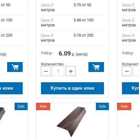
 от 50
5.79 от 50
Цена 2:
Цена 2:
метров
метров
 от 100
5.48 от 100
Цена 3:
Цена 3:
метров
метров
 от 200
5.18 от 200
Цена 4:
Цена 4:
метров
метров
6.09
7.00
р.
7.00
р.
етр)
р. (метр)
Количество:
Количест
−
+
−
н клик
Купить в один клик
Куп
Sale
New
Sale
New