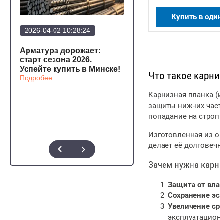
Купить в оди
2026-04-02 10:28:24
2026-03-20 12:23:57
Арматура дорожает:
Арматура стала еще
а
старт сезона 2026.
дешевле!
Подробее
Успейте купить в Минске!
Что такое карни
Подробее
о,
Карнизная планка (
защиты нижних част
попадание на строп
Изготовленная из о
делает её долгове
Зачем нужна карн
Защита от вла
Сохранение эс
Увеличение ср
эксплуатацио