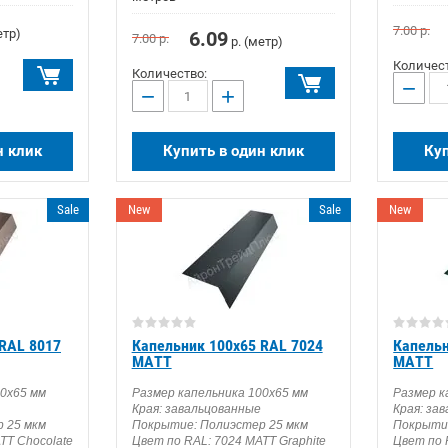
7.00
р.
етр)
6.09
7.00
р.
р. (метр)
Количест
Количество:
−
−
+
н клик
Купить в один клик
Куп
Sale
New
Sale
New
RAL 8017
Капельник 100х65 RAL 7024
Капельн
MATT
МАТТ
00х65 мм
Размер капельника 100х65 мм
Размер к
Края: завальцованные
Края: за
 25 мкм
Покрытие: Полиэстер 25 мкм
Покрытие
TT Chocolate
Цвет по RAL: 7024 MATT Graphite
Цвет по 