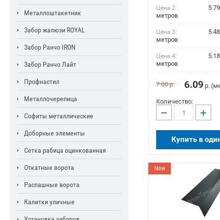
5.79
Цена 2:
Металлоштакетник
метров
Забор жалюзи ROYAL
5.48
Цена 3:
метров
Забор Ранчо IRON
5.18
Цена 4:
метров
Забор Ранчо Лайт
Профнастил
6.09
7.00
р.
р. (м
Металлочерепица
Количество:
−
+
Софиты металлические
Доборные элементы
Купить в оди
Сетка рабица оцинкованная
Откатные ворота
New
Распашные ворота
Калитки уличные
Установка заборов