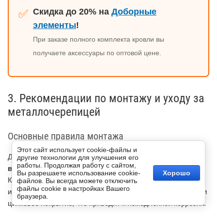
Скидка до 20% на
Доборные
✅
элементы
!
При заказе полного комплекта кровли вы
получаете аксессуары по оптовой цене.
3. Рекомендации по монтажу и уходу за
металлочерепицей
Основные правила монтажа
Этот сайт использует cookie-файлы и
Для резки металлочерепицы используйте только
другие технологии для улучшения его
работы. Продолжая работу с сайтом,
высечные ножницы
или
электрический лобзик
.
Вы разрешаете использование cookie-
Хорошо
Категорически запрещено использовать абразивные
файлов. Вы всегда можете отключить
файлы cookie в настройках Вашего
инструменты (болгарку), так как они сжигают полимерное и
браузера.
цинковое покрытие, что приводит к немедленной коррозии.