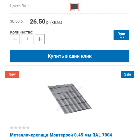
Цвета RAL:
26.50
30.50
р.
р. (кв.м.)
Количество:
−
+
Купить в один клик
New
Sale
Металлочерепица Монтеррей 0.45 мм RAL 7004