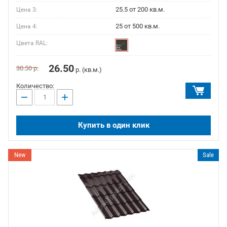
25.5 от 200 кв.м.
Цена 3:
25 от 500 кв.м.
Цена 4:
Цвета RAL:
26.50
30.50
р.
р. (кв.м.)
Количество:
−
+
Купить в один клик
New
Sale