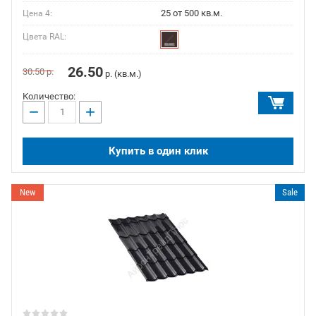
25 от 500 кв.м.
Цена 4:
Цвета RAL:
26.50
30.50
р.
р. (кв.м.)
Количество:
−
+
Купить в один клик
New
Sale