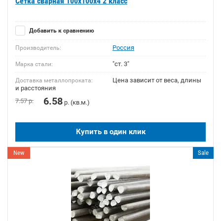
Сетка сварная 100х100х4 2 класс
Добавить к сравнению
Россия
Производитель:
"ст. 3"
Марка стали:
Цена зависит от веса, длины
Доставка металлопроката:
и расстояния
6.58
7.57
р.
р. (кв.м.)
Купить в один клик
New
Sale