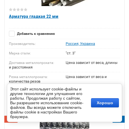
Арматура гладкая 22 мм
Добавить к сравнению
Россия; Украина
Производитель:
"ст. 3"
Марка стали:
Цена зависит от веса, длины
Доставка металлопроката:
и расстояния
Цена зависит от веса и
Резка металлопроката:
количества резов
8.27
9.68
Этот сайт использует cookie-файлы и
р.
р. (метр)
другие технологии для улучшения его
работы. Продолжая работу с сайтом,
Вы разрешаете использование cookie-
Хорошо
Купить в один клик
файлов. Вы всегда можете отключить
файлы cookie в настройках Вашего
браузера.
New
Sale