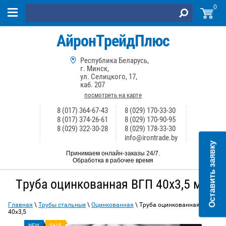
0
АйронТрейдПлюс
Республика Беларусь,
г. Минск,
ул. Селицкого, 17,
каб. 207
посмотреть на карте
8 (017) 364-67-43
8 (029) 170-33-30
8 (017) 374-26-61
8 (029) 170-90-95
8 (029) 322-30-28
8 (029) 178-33-30
info@irontrade.by
Оставить заявку
Принимаем онлайн-заказы 24/7.
Обработка в рабочее время
Труба оцинкованная ВГП 40х3,5 мм
Главная
\
Трубы стальные
\
Оцинкованная
\ Труба оцинкованная ВГП
40х3,5
NEW
SALE