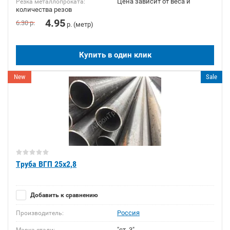
Цена зависит от веса и
Резка металлопроката:
количества резов
4.95
6.30
р.
р. (метр)
Купить в один клик
New
Sale
Труба ВГП 25х2,8
Добавить к сравнению
Россия
Производитель:
"ст. 3"