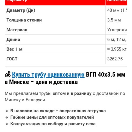
Диаметр (Дн)
40 мм (1 ½
Толщина стенки
3.5 мм
Материал
Углеродист
Длина
6 м, 12 м, 
Вес 1 м
≈ 3,955 кг
ГОСТ
3262-75
💰
Купить трубу оцинкованную
ВГП 40х3.5 мм
в Минске – цена и доставка
Мы предлагаем трубы
оптом и в розницу
с доставкой по
Минску и Беларуси.
🔹
В наличии на складе – оперативная отгрузка
🔹
Гибкие цены для оптовых покупателей
🔹
Консультация по выбору и расчету веса