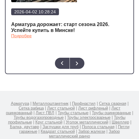
2026-04-02 10:28:24
202
а
Арматура дорожает: старт сезона 2026.
Арма
Подр
Успейте купить в Минске!
Подробее
Арматура
|
Металлоштакетник
|
Профнастил
|
Сетка сварная
|
Сетка рабица
|
Лист стальной
|
Лист рифленый
|
Лист
оцинкованный
|
Лист ПВЛ
|
Трубы стальные
|
Трубы оцинкованные
|
Трубы водогазопроводные
|
Трубы электросварные
|
Трубы
профильные
|
Круг стальной
|
Уголок металлический
|
Швеллер
|
Балка, двутавр
|
Заглушки для труб
|
Полоса стальная
|
Петли
гаражные
|
Квадрат стальной
|
Забор жалюзи
|
Забор
металлический ранчо