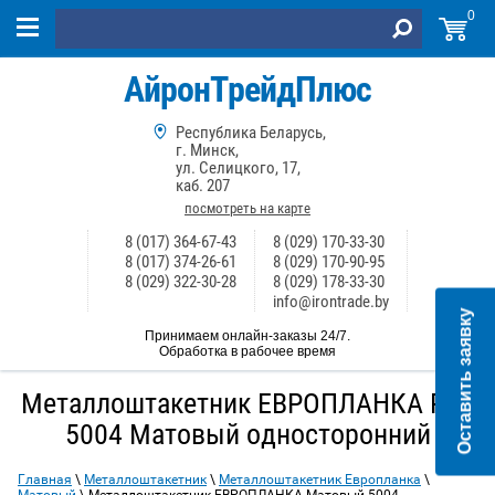
0
АйронТрейдПлюс
Республика Беларусь,
г. Минск,
ул. Селицкого, 17,
каб. 207
посмотреть на карте
8 (017) 364-67-43
8 (029) 170-33-30
8 (017) 374-26-61
8 (029) 170-90-95
8 (029) 322-30-28
8 (029) 178-33-30
info@irontrade.by
Оставить заявку
Принимаем онлайн-заказы 24/7.
Обработка в рабочее время
Металлоштакетник ЕВРОПЛАНКА RAL
5004 Матовый односторонний
Главная
\
Металлоштакетник
\
Металлоштакетник Европланка
\