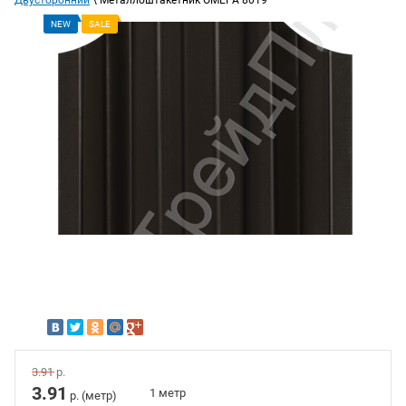
Двусторонний
\ Металлоштакетник ОМЕГА 8019
NEW
SALE
3.91
р.
3.91
1 метр
р. (метр)