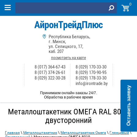
0
АйронТрейдПлюс
Республика Беларусь,
г. Минск,
ул. Селицкого, 17,
каб. 207
посмотреть на карте
8 (017) 364-67-43
8 (029) 170-33-30
8 (017) 374-26-61
8 (029) 170-90-95
8 (029) 322-30-28
8 (029) 178-33-30
info@irontrade.by
Оставить заявку
Принимаем онлайн-заказы 24/7.
Обработка в рабочее время
Металлоштакетник ОМЕГА RAL 8019
двусторонний
Главная
\
Металлоштакетник
\
Металлоштакетник Омега
\
Глянцевый
\