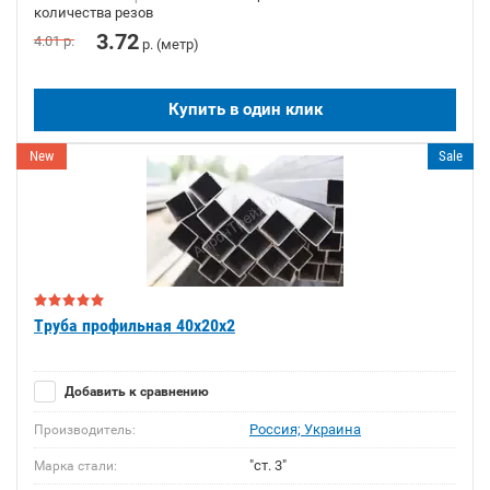
количества резов
3.72
4.01
р.
р. (метр)
Купить в один клик
New
Sale
Труба профильная 40х20х2
Добавить к сравнению
Россия; Украина
Производитель:
"ст. 3"
Марка стали: