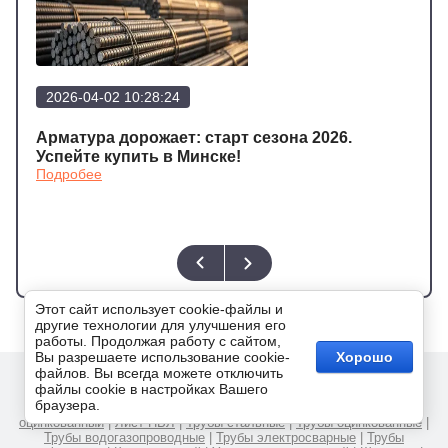
2026-04-02 10:28:24
202
а
Арматура дорожает: старт сезона 2026.
Арма
Подр
Успейте купить в Минске!
Подробее
Этот сайт использует cookie-файлы и
другие технологии для улучшения его
работы. Продолжая работу с сайтом,
Вы разрешаете использование cookie-
Хорошо
файлов. Вы всегда можете отключить
файлы cookie в настройках Вашего
Арматура
|
Металлоштакетник
|
Профнастил
|
Сетка сварная
|
браузера.
Сетка рабица
|
Лист стальной
|
Лист рифленый
|
Лист
оцинкованный
|
Лист ПВЛ
|
Трубы стальные
|
Трубы оцинкованные
|
Трубы водогазопроводные
|
Трубы электросварные
|
Трубы