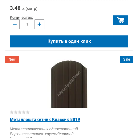
3.48
р. (метр)
Количество:
−
+
Купить в один клик
New
Sale
Металлоштакетник Классик 8019
Металлоштакетник односторонний
Верх штакетника: круглый/прямой