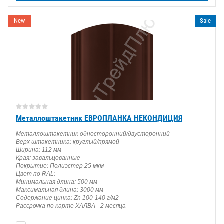
New
Sale
Металлоштакетник ЕВРОПЛАНКА НЕКОНДИЦИЯ
Металлоштакетник односторонний/двусторонний
Верх штакетника: круглый/прямой
Ширина: 112 мм
Края: завальцованные
Покрытие: Полиэстер 25 мкм
Цвет по RAL: ------
Минимальная длина: 500 мм
Максимальная длина: 3000 мм
Содержание цинка: Zn 100-140 г/м2
Рассрочка по карте ХАЛВА - 2 месяца