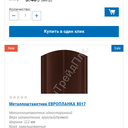
р. (метр)
Количество:
−
+
Купить в один клик
New
Sale
Металлоштакетник ЕВРОПЛАНКА 8017
Металлоштакетник односторонний
Верх штакетника: круглый/прямой
Ширина: 112 мм
Края: завальцованные