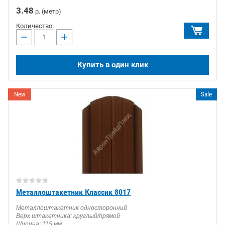
3.48
р. (метр)
Количество:
−
+
Купить в один клик
New
Sale
Металлоштакетник Классик 8017
Металлоштакетник односторонний
Верх штакетника: круглый/прямой
Ширина: 115 мм