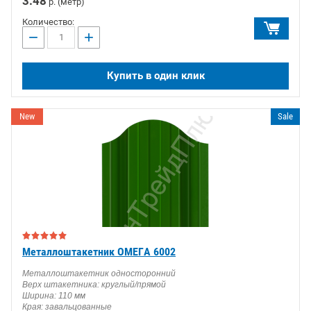
3.48
р. (метр)
Количество:
−
+
Купить в один клик
New
Sale
Металлоштакетник ОМЕГА 6002
Металлоштакетник односторонний
Верх штакетника: круглый/прямой
Ширина: 110 мм
Края: завальцованные