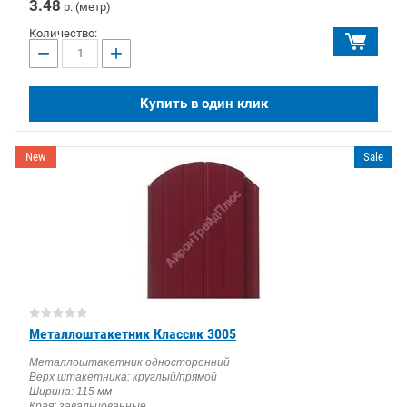
3.48
р. (метр)
Количество:
−
+
Купить в один клик
New
Sale
Металлоштакетник Классик 3005
Металлоштакетник односторонний
Верх штакетника: круглый/прямой
Ширина: 115 мм
Края: завальцованные