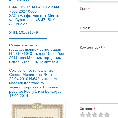
IBAN: BY 14 ALFA 3012 2444
Имя:
*
7800 2027 0000
ЗАО «Альфа-Банк», г. Минск,
ул. Сурганова, 43-47, БИК
ALFABY2X
E-mail:
УНП: 191691049
__________________
Свидетельство о
Комментарий:
*
государственной регистрации
№191691049, выдан 15 ноября
2011 года Минским городским
исполнительным комитетом.
Согласно постановлению
Совета Министров РБ от
29.04.2010 №649, интернет-
магазин irontrade.by
зарегистрирован в Торговом
реестре Республики Беларусь
18.09.2014
Оценка:
*