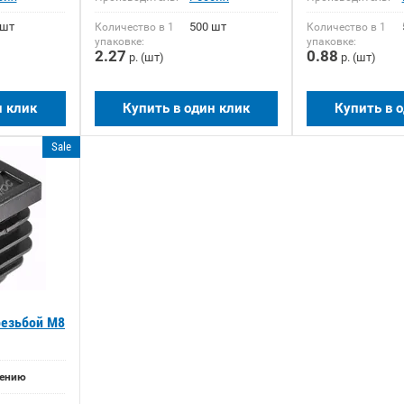
 шт
500 шт
Количество в 1
Количество в 1
упаковке:
упаковке:
2.27
0.88
2026-02-19 12:06:21
2026-01-14 11:56:27
р. (шт)
р. (шт)
Снижение цен на
Металлический штакетник
н клик
Купить в один клик
Купить в 
профильные трубы
от производителя в
перед строительным
Минске | IronTrade
Подробее
сезоном 2026
Sale
Подробее
резьбой М8
нению