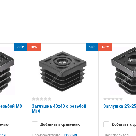
Sale
New
Sale
New
резьбой М8
Заглушка 40x40 с резьбой
Заглушка 25x25
М10
нению
Добавить к сравнению
Добавить к с
сия
Россия
Производитель:
Производитель: