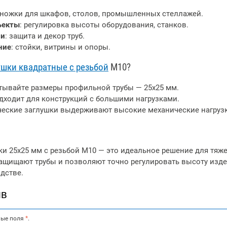
 ножки для шкафов, столов, промышленных стеллажей.
ъекты
: регулировка высоты оборудования, станков.
ии
: защита и декор труб.
ние
: стойки, витрины и опоры.
ушки квадратные с резьбой
М10?
итывайте размеры профильной трубы — 25х25 мм.
одходит для конструкций с большими нагрузками.
ческие заглушки выдерживают высокие механические нагрузк
и 25х25 мм с резьбой М10 — это идеальное решение для тяж
защищают трубы и позволяют точно регулировать высоту изд
дстве.
ыв
ные поля
*
.