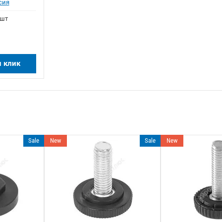
сия
 шт
н клик
Sale
New
Sale
New