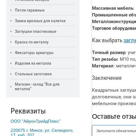
Массивная мебель
:
Петли гаражные
Промышленные об
Замки врезные для калитки
Металлоконструкц
Торговое оборудова
Заглушки пластиковые
Как выбрать
загл
Краска по металлу
Точный размер
: уч
Фиксаторы арматуры
Тип резьбы
: М10 п
Изделия из металла
Материал
: металли
Стальные заготовки
Заключение
Магазин - склад "Все для
металла"
Квадратные заглушк
долговечные, они 
мебельном произво
Реквизиты
Оставьте отз
ООО "АйронТрейдПлюс"
220075 г. Минск, ул. Селицкого,
Заполните обязатель
17, каб. 207