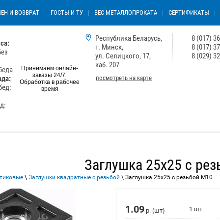
ЕН И ВОЗВРАТ
ГОСТЫ И ТУ
ВЕС МЕТАЛЛОПРОКАТА
СЕРТИФИКАТЫ
Республика Беларусь,
8 (017) 3
са:
г. Минск,
8 (017) 3
Без
ул. Селицкого, 17,
8 (029) 3
каб. 207
Принимаем онлайн-
обеда
заказы 24/7.
посмотреть на карте
ада:
Обработка в рабочее
бед:
время
ед:
Заглушка 25x25 с рез
стиковые
\
Заглушки квадратные с резьбой
\ Заглушка 25x25 с резьбой М10
1.09
1 шт
р. (шт)