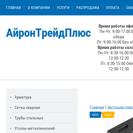
ГЛАВНАЯ
О КОМПАНИИ
УСЛУГИ
РАСПРОДАЖА
ОПЛАТА
ОБМ
Время работы офи
АйронТрейдПлюс
Пн-Чт: 9:00-17:00 
обеда
Пт: 9:00-16:00 Без 
Время работы скл
Пн-Чт: 8:30-16:00 О
12:00-12:30
Пт: 8:30-15:00 Об
12:00-12:30
Арматура
Сетка сварная
Главная
\
Заглушки пла
NEW
SALE
Трубы стальные
Уголок металлический