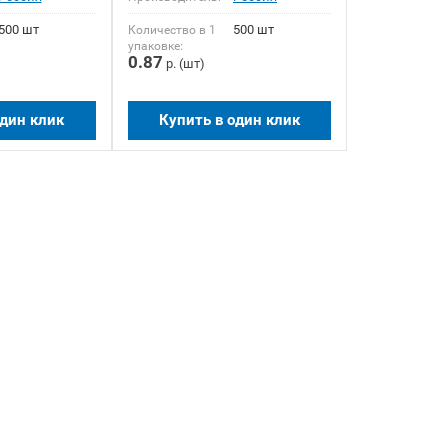
500 шт
500 шт
Количество в 1
упаковке:
0.87
2026-07-17 10:35:26
р. (шт)
С 20 июля 2026 года
один клик
Купить в один клик
повышаются цены на
металлоштакетник,
профнастил, заборы
жалюзи, заборы ранчо,
металлочерепицу,
доборные элементы
кровли
Подробее