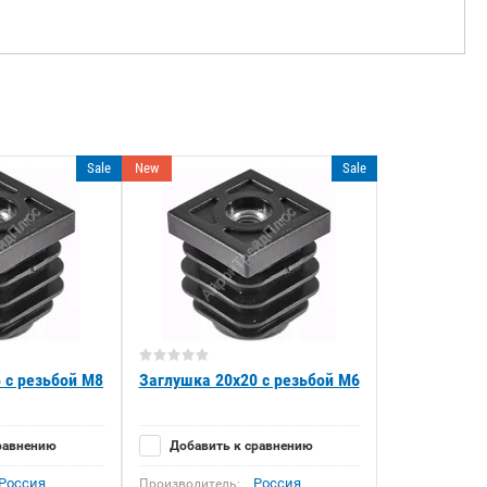
Sale
New
Sale
 с резьбой М8
Заглушка 20x20 с резьбой М6
равнению
Добавить к сравнению
Россия
Россия
Производитель: