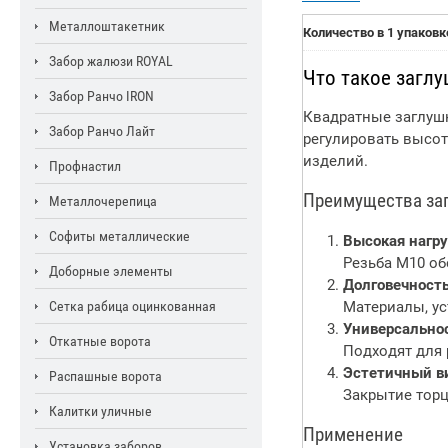
Металлоштакетник
Количество в 1 упаковк
Забор жалюзи ROYAL
Что такое заглу
Забор Ранчо IRON
Квадратные заглушк
Забор Ранчо Лайт
регулировать высот
изделий.
Профнастил
Преимущества заг
Металлочерепица
Софиты металлические
Высокая нагру
Резьба М10 об
Доборные элементы
Долговечност
Сетка рабица оцинкованная
Материалы, ус
Универсально
Откатные ворота
Подходят для 
Эстетичный в
Распашные ворота
Закрытие торц
Калитки уличные
Применение
Установка заборов