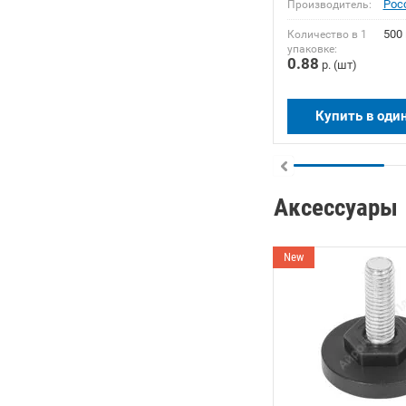
Рос
Производитель:
500
Количество в 1
упаковке:
0.88
р. (шт)
Купить в оди
Аксессуары
New