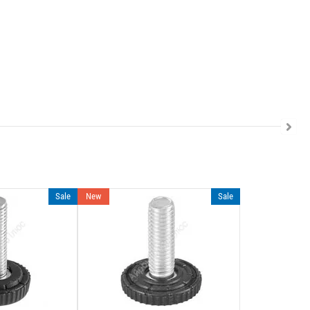
Sale
New
Sale