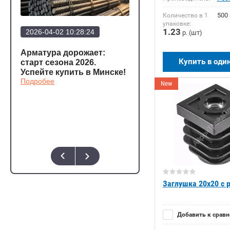
500
Количество в 1
упаковке:
1.23
2026-04-02 10:28:24
2026-03-20 12:23:57
р. (шт)
Арматура дорожает:
Арматура стала еще
Купить в оди
а
старт сезона 2026.
дешевле!
Подробее
Успейте купить в Минске!
Подробее
New
о,
Заглушка 20x20 с 
Добавить к срав