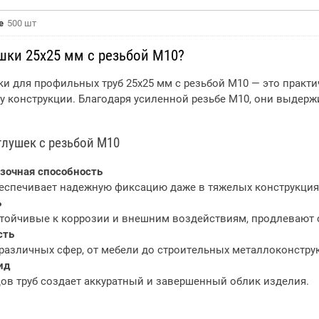
е
500 шт
шки 25х25 мм с резьбой М10?
и для профильных труб 25х25 мм с резьбой М10 — это практ
у конструкции. Благодаря усиленной резьбе М10, они выдер
лушек с резьбой М10
зочная способность
еспечивает надежную фиксацию даже в тяжелых конструкция
ь
тойчивые к коррозии и внешним воздействиям, продлевают 
сть
различных сфер, от мебели до строительных металлоконстру
ид
ов труб создает аккуратный и завершенный облик изделия.