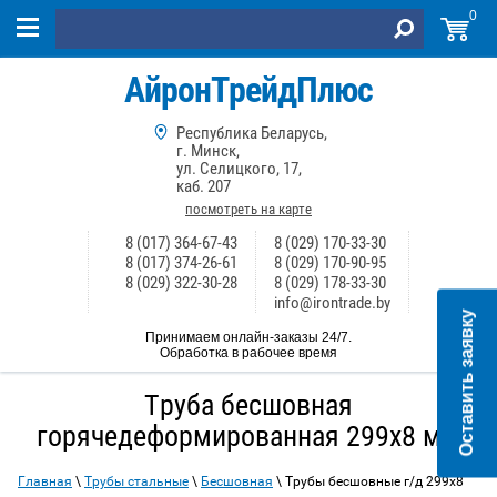
0
АйронТрейдПлюс
Республика Беларусь,
г. Минск,
ул. Селицкого, 17,
каб. 207
посмотреть на карте
8 (017) 364-67-43
8 (029) 170-33-30
8 (017) 374-26-61
8 (029) 170-90-95
8 (029) 322-30-28
8 (029) 178-33-30
info@irontrade.by
Оставить заявку
Принимаем онлайн-заказы 24/7.
Обработка в рабочее время
Труба бесшовная
горячедеформированная 299х8 мм
Главная
\
Трубы стальные
\
Бесшовная
\ Трубы бесшовные г/д 299х8