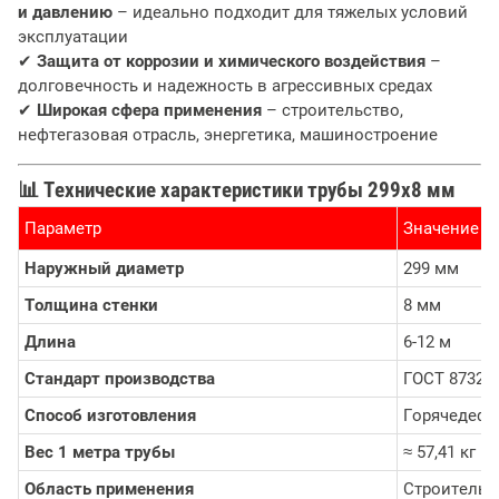
и давлению
– идеально подходит для тяжелых условий
эксплуатации
✔
Защита от коррозии и химического воздействия
–
долговечность и надежность в агрессивных средах
✔
Широкая сфера применения
– строительство,
нефтегазовая отрасль, энергетика, машиностроение
📊
Технические характеристики трубы 299х8 мм
Параметр
Значение
Наружный диаметр
299 мм
Толщина стенки
8 мм
Длина
6-12 м
Стандарт производства
ГОСТ 8732-7
Способ изготовления
Горячедеф
Вес 1 метра трубы
≈ 57,41 кг
Область применения
Строительс