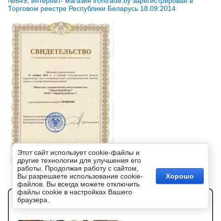
№649, интернет- магазин irontrade.by зарегистрирован в
Торговом реестре Республики Беларусь 18.09.2014
Этот сайт использует cookie-файлы и
другие технологии для улучшения его
работы. Продолжая работу с сайтом,
Вы разрешаете использование cookie-
Хорошо
файлов. Вы всегда можете отключить
файлы cookie в настройках Вашего
браузера.
Новости
все новости