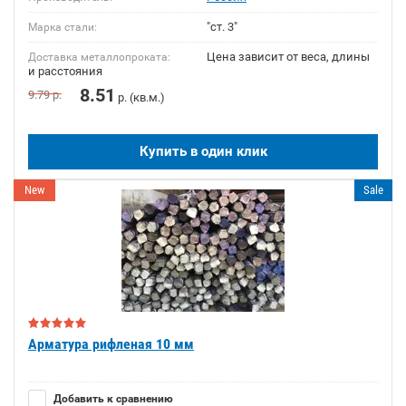
"ст. 3"
Марка стали:
Цена зависит от веса, длины
Доставка металлопроката:
и расстояния
8.51
9.79
р.
р. (кв.м.)
Купить в один клик
New
Sale
Арматура рифленая 10 мм
Добавить к сравнению