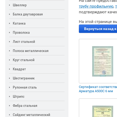
На сайте предостав
Швеллер
трубу профильную
,
подтверждают качес
Балка двутавровая
На этой странице в
Катанка
Вернуться назад к
Проволока
Лист стальной
Полоса металлическая
Круг стальной
Квадрат
Шестигранник
Сертификат соответств
Рулонная сталь
Арматура А500С 6 мм
Штрипс
Фибра стальная
Сайдинг металлический