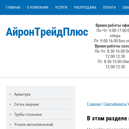
ГЛАВНАЯ
О КОМПАНИИ
УСЛУГИ
РАСПРОДАЖА
ОПЛАТА
ОБМ
Время работы офи
АйронТрейдПлюс
Пн-Чт: 9:00-17:00 
обеда
Пт: 9:00-16:00 Без 
Время работы скл
Пн-Чт: 8:30-16:00 О
12:00-12:30
Пт: 8:30-15:00 Об
12:00-12:30
Арматура
Сетка сварная
Главная
\
Сертификаты
\
Трубы стальные
В этом разделе
Уголок металлический