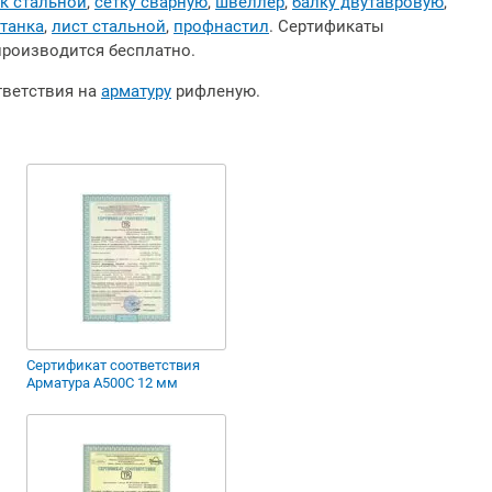
к стальной
,
сетку сварную
,
швеллер
,
балку двутавровую
,
танка
,
лист стальной
,
профнастил
. Сертификаты
производится бесплатно.
тветствия на
арматуру
рифленую.
Сертификат соответствия
Арматура А500С 12 мм