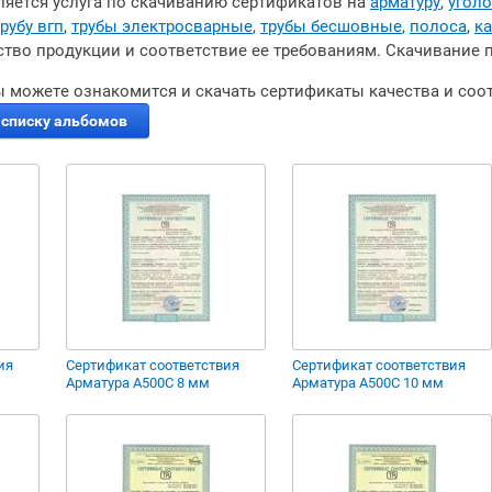
ляется услуга по скачиванию сертификатов на
арматуру
,
уголо
трубу вгп
,
трубы электросварные
,
трубы бесшовные
,
полоса
,
ка
тво продукции и соответствие ее требованиям. Скачивание 
ы можете ознакомится и скачать сертификаты качества и соо
 списку альбомов
ия
Сертификат соответствия
Сертификат соответствия
Арматура А500С 8 мм
Арматура А500С 10 мм