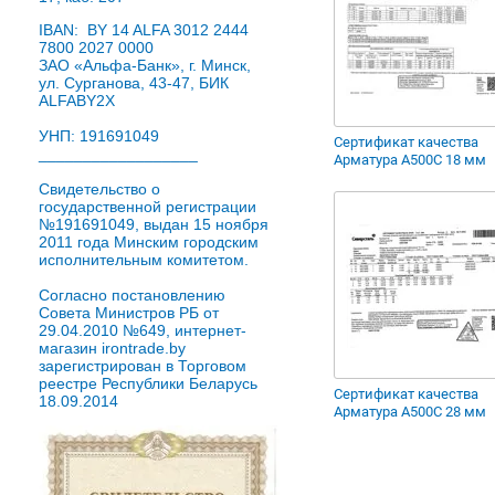
IBAN: BY 14 ALFA 3012 2444
7800 2027 0000
ЗАО «Альфа-Банк», г. Минск,
ул. Сурганова, 43-47, БИК
ALFABY2X
УНП: 191691049
Сертификат качества
__________________
Арматура А500С 18 мм
Свидетельство о
государственной регистрации
№191691049, выдан 15 ноября
2011 года Минским городским
исполнительным комитетом.
Согласно постановлению
Совета Министров РБ от
29.04.2010 №649, интернет-
магазин irontrade.by
зарегистрирован в Торговом
реестре Республики Беларусь
Сертификат качества
18.09.2014
Арматура А500С 28 мм