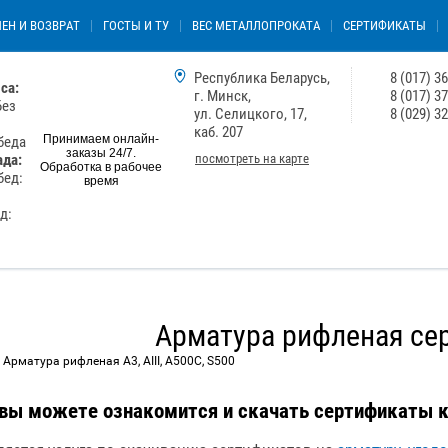
ЕН И ВОЗВРАТ
ГОСТЫ И ТУ
ВЕС МЕТАЛЛОПРОКАТА
СЕРТИФИКАТЫ
Республика Беларусь,
8 (017) 3
са:
г. Минск,
8 (017) 3
Без
ул. Селицкого, 17,
8 (029) 3
каб. 207
Принимаем онлайн-
обеда
заказы 24/7.
посмотреть на карте
ада:
Обработка в рабочее
бед:
время
ед:
Арматура рифленая се
 Арматура рифленая А3, АIII, А500С, S500
 вы можете ознакомится и скачать сертификаты к