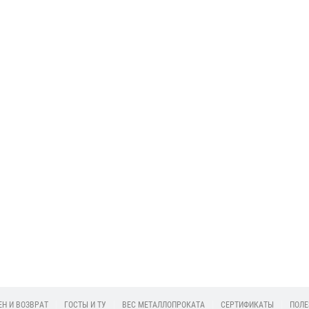
2026-02-19 12:06:21
2026-01-14 11:56:27
Снижение цен на
Металлический штакетник
профильные трубы
от производителя в
перед строительным
Минске | IronTrade
Подробее
сезоном 2026
Подробее
Н И ВОЗВРАТ
ГОСТЫ И ТУ
ВЕС МЕТАЛЛОПРОКАТА
СЕРТИФИКАТЫ
ПОЛЕ