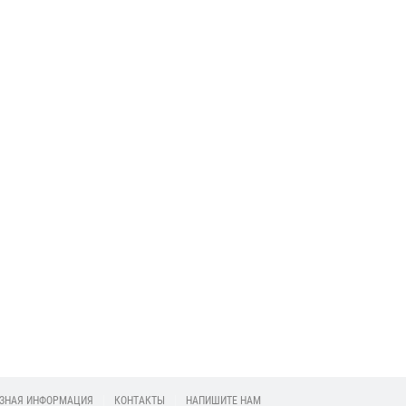
2026-07-17 10:35:26
С 20 июля 2026 года
повышаются цены на
металлоштакетник,
профнастил, заборы
жалюзи, заборы ранчо,
металлочерепицу,
доборные элементы
кровли
Подробее
ЗНАЯ ИНФОРМАЦИЯ
КОНТАКТЫ
НАПИШИТЕ НАМ