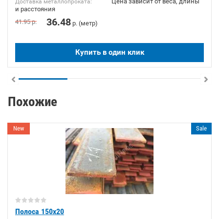
Цена зависит от веса, длины
Доставка металлопроката:
и расстояния
36.48
41.95
р.
р. (метр)
Купить в один клик
Похожие
New
Sale
Полоса 150х20