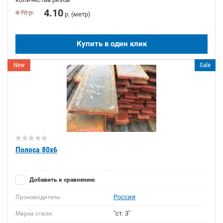
4.10
4.70
р.
р. (метр)
Купить в один клик
New
Sale
Полоса 80х6
Добавить к сравнению
Россия
Производитель:
"ст. 3"
Марка стали: