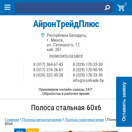
0
АйронТрейдПлюс
Республика Беларусь,
г. Минск,
ул. Селицкого, 17,
каб. 207
посмотреть на карте
8 (017) 364-67-43
8 (029) 170-33-30
8 (017) 374-26-61
8 (029) 170-90-95
8 (029) 322-30-28
8 (029) 178-33-30
info@irontrade.by
Оставить заявку
Принимаем онлайн-заказы 24/7.
Обработка в рабочее время
Полоса стальная 60х6
Главная
\
Полоса металлическая
\
Полоса горячекатаная
\ Полоса
60х6
NEW
SALE