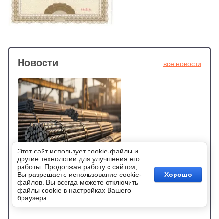
Новости
все новости
Этот сайт использует cookie-файлы и
другие технологии для улучшения его
2026-04-02 10:28:24
202
работы. Продолжая работу с сайтом,
Вы разрешаете использование cookie-
Хорошо
а
Арматура дорожает: старт сезона 2026.
Арма
файлов. Вы всегда можете отключить
Подр
Успейте купить в Минске!
файлы cookie в настройках Вашего
Подробее
браузера.