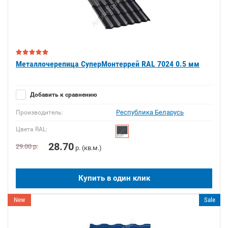
Металлочерепица СуперМонтеррей RAL 7024 0.5 мм
Добавить к сравнению
Республика Беларусь
Производитель:
Цвета RAL:
28.70
29.00
р.
р. (кв.м.)
Купить в один клик
New
Sale