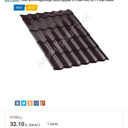
Матовая
\ Металлочерепица Монтеррей 0.5 мм RAL 8019 Матовая
NEW
SALE
37.00
р.
32.10
1 кв.м.
р. (кв.м.)