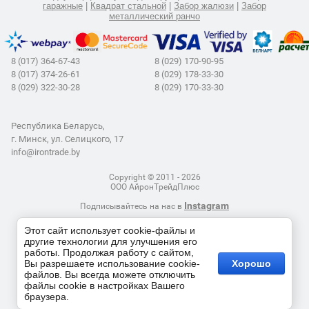
гаражные
|
Квадрат стальной
|
Забор жалюзи
|
Забор
металлический ранчо
8 (017) 364-67-43
8 (029) 170-90-95
8 (017) 374-26-61
8 (029) 178-33-30
8 (029) 322-30-28
8 (029) 170-33-30
Республика Беларусь,
г. Минск, ул. Селицкого, 17
info@irontrade.by
Copyright © 2011 - 2026
ООО АйронТрейдПлюс
Instagram
Подписывайтесь на нас в
Этот сайт использует cookie-файлы и
другие технологии для улучшения его
работы. Продолжая работу с сайтом,
Время работы:
Вы разрешаете использование cookie-
Хорошо
пн.-чт.: 9:00-17:00
файлов. Вы всегда можете отключить
пт.: 9:00-16:00
файлы cookie в настройках Вашего
браузера.
Студия Megagroup.by: создание сайтов в Минске