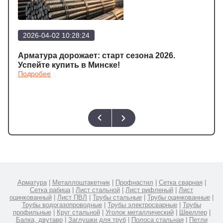
2026-04-02 10:28:24
202
а
Арматура дорожает: старт сезона 2026.
Арма
Подр
Успейте купить в Минске!
Подробее
Арматура
|
Металлоштакетник
|
Профнастил
|
Сетка сварная
|
Сетка рабица
|
Лист стальной
|
Лист рифленый
|
Лист
оцинкованный
|
Лист ПВЛ
|
Трубы стальные
|
Трубы оцинкованные
|
Трубы водогазопроводные
|
Трубы электросварные
|
Трубы
профильные
|
Круг стальной
|
Уголок металлический
|
Швеллер
|
Балка, двутавр
|
Заглушки для труб
|
Полоса стальная
|
Петли