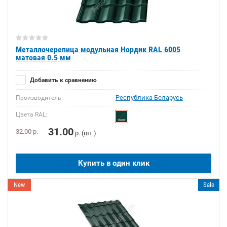
Металлочерепица модульная Нордик RAL 6005
матовая 0.5 мм
Добавить к сравнению
Республика Беларусь
Производитель:
Цвета RAL:
31.00
32.00
р.
р. (шт.)
Купить в один клик
New
Sale