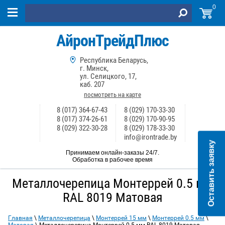
0
АйронТрейдПлюс
Республика Беларусь,
г. Минск,
ул. Селицкого, 17,
каб. 207
посмотреть на карте
8 (017) 364-67-43
8 (029) 170-33-30
8 (017) 374-26-61
8 (029) 170-90-95
8 (029) 322-30-28
8 (029) 178-33-30
info@irontrade.by
Оставить заявку
Принимаем онлайн-заказы 24/7.
Обработка в рабочее время
Металлочерепица Монтеррей 0.5 мм
RAL 8019 Матовая
Главная
\
Металлочерепица
\
Монтеррей 15 мм
\
Монтеррей 0.5 мм
\