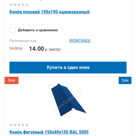
Конёк плоский 190х190 оцинкованный
Добавить к сравнению
IRONTRADE
Производитель:
14.00
16.00
р.
р. (метр)
Купить в один клик
New
Sale
Конёк фигурный 150х40х150 RAL 5005