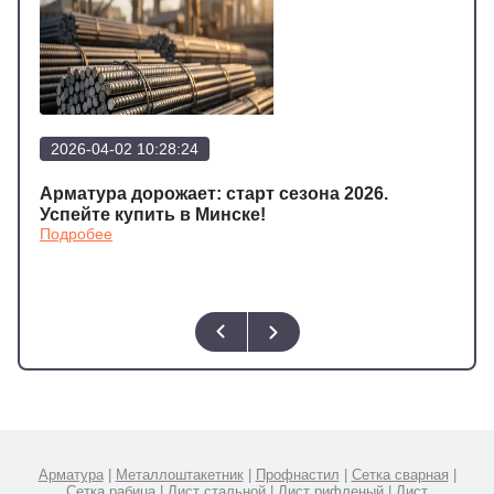
2026-04-02 10:28:24
202
а
Арматура дорожает: старт сезона 2026.
Арма
Подр
Успейте купить в Минске!
Подробее
Арматура
|
Металлоштакетник
|
Профнастил
|
Сетка сварная
|
Сетка рабица
|
Лист стальной
|
Лист рифленый
|
Лист