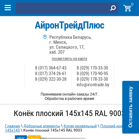
0
АйронТрейдПлюс
Республика Беларусь,
г. Минск,
ул. Селицкого, 17,
каб. 207
посмотреть на карте
8 (017) 364-67-43
8 (029) 170-33-30
8 (017) 374-26-61
8 (029) 170-90-95
8 (029) 322-30-28
8 (029) 178-33-30
info@irontrade.by
Оставить заявку
Принимаем онлайн-заказы 24/7.
Обработка в рабочее время
Конёк плоский 145х145 RAL 9003
Главная
\
Доборные элементы
\
Конек кровельный
\
Плоский конёк
145х145
\ Конёк плоский 145х145 RAL 9003
NEW
SALE