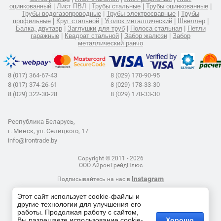
оцинкованный
|
Лист ПВЛ
|
Трубы стальные
|
Трубы оцинкованные
|
Трубы водогазопроводные
|
Трубы электросварные
|
Трубы
профильные
|
Круг стальной
|
Уголок металлический
|
Швеллер
|
Балка, двутавр
|
Заглушки для труб
|
Полоса стальная
|
Петли
гаражные
|
Квадрат стальной
|
Забор жалюзи
|
Забор
металлический ранчо
8 (017) 364-67-43
8 (029) 170-90-95
8 (017) 374-26-61
8 (029) 178-33-30
8 (029) 322-30-28
8 (029) 170-33-30
Республика Беларусь,
г. Минск, ул. Селицкого, 17
info@irontrade.by
Copyright © 2011 - 2026
ООО АйронТрейдПлюс
Instagram
Подписывайтесь на нас в
Этот сайт использует cookie-файлы и
другие технологии для улучшения его
работы. Продолжая работу с сайтом,
Время работы:
Вы разрешаете использование cookie-
Хорошо