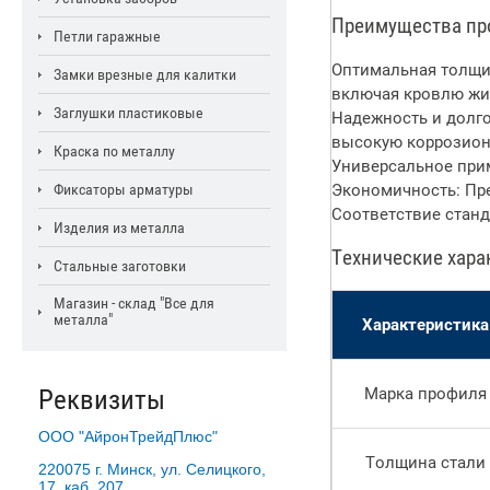
Преимущества пр
Петли гаражные
Оптимальная толщин
Замки врезные для калитки
включая кровлю жи
Заглушки пластиковые
Надежность и долго
высокую коррозионн
Краска по металлу
Универсальное прим
Фиксаторы арматуры
Экономичность: Пре
Соответствие станд
Изделия из металла
Технические хара
Стальные заготовки
Магазин - склад "Все для
металла"
Характеристика
Реквизиты
Марка профиля
ООО "АйронТрейдПлюс"
Толщина стали
220075 г. Минск, ул. Селицкого,
17, каб. 207