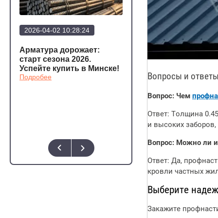
2026-04-02 10:28:24
2026-03-20 12:23:57
Арматура дорожает:
Арматура стала еще
а
старт сезона 2026.
дешевле!
Подробее
Успейте купить в Минске!
Вопросы и ответы
Подробее
о,
Вопрос: Чем
профна
Ответ: Толщина 0.4
и высоких заборов,
Вопрос: Можно ли и
Ответ: Да, профна
кровли частных жи
Выберите надеж
Закажите профнасти