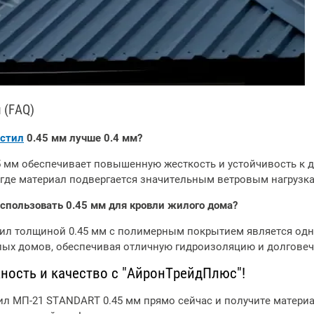
2026-02-19 12:06:21
2026-01-14 11:56:27
Снижение цен на
Металлический штакетник
профильные трубы
от производителя в
перед строительным
Минске | IronTrade
 (FAQ)
Подробее
сезоном 2026
Подробее
стил
0.45 мм лучше 0.4 мм?
5 мм обеспечивает повышенную жесткость и устойчивость к 
 где материал подвергается значительным ветровым нагрузк
спользовать 0.45 мм для кровли жилого дома?
стил толщиной 0.45 мм с полимерным покрытием является од
лых домов, обеспечивая отличную гидроизоляцию и долговеч
ность и качество с "АйронТрейдПлюс"!
л МП-21 STANDART 0.45 мм прямо сейчас и получите материа