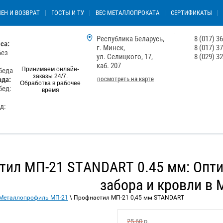
ЕН И ВОЗВРАТ
ГОСТЫ И ТУ
ВЕС МЕТАЛЛОПРОКАТА
СЕРТИФИКАТЫ
Республика Беларусь,
8 (017) 3
са:
г. Минск,
8 (017) 3
Без
ул. Селицкого, 17,
8 (029) 3
каб. 207
Принимаем онлайн-
обеда
заказы 24/7.
посмотреть на карте
ада:
Обработка в рабочее
бед:
время
ед:
тил МП-21 STANDART 0.45 мм: Опт
забора и кровли в 
Металлопрофиль МП-21
\ Профнастил МП-21 0,45 мм STANDART
25.60
р.