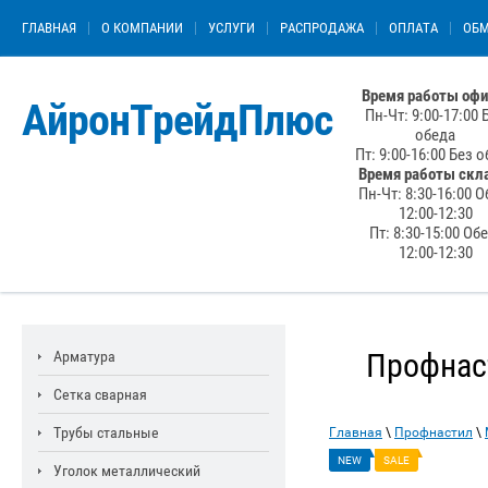
ГЛАВНАЯ
О КОМПАНИИ
УСЛУГИ
РАСПРОДАЖА
ОПЛАТА
ОБМ
Время работы офи
АйронТрейдПлюс
Пн-Чт: 9:00-17:00 
обеда
Пт: 9:00-16:00 Без 
Время работы скл
Пн-Чт: 8:30-16:00 О
12:00-12:30
Пт: 8:30-15:00 Об
12:00-12:30
Профнас
Арматура
Сетка сварная
Трубы стальные
Главная
\
Профнастил
\
NEW
SALE
Уголок металлический