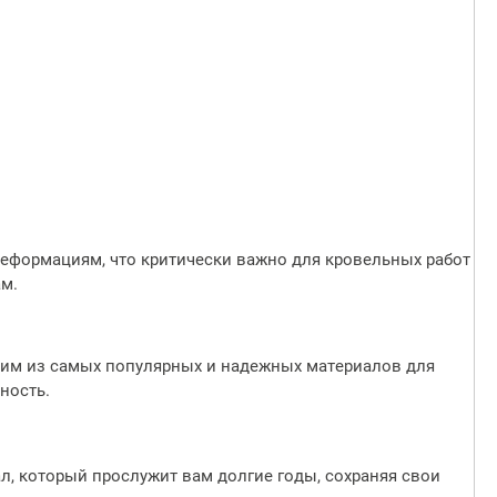
2026-07-17 10:35:26
С 20 июля 2026 года
повышаются цены на
металлоштакетник,
профнастил, заборы
жалюзи, заборы ранчо,
металлочерепицу,
доборные элементы
деформациям, что критически важно для кровельных работ
кровли
Подробее
ам.
ним из самых популярных и надежных материалов для
ность.
л, который прослужит вам долгие годы, сохраняя свои