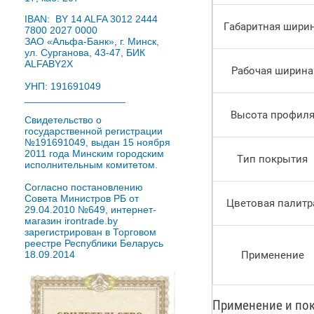
IBAN: BY 14 ALFA 3012 2444
Габаритная шири
7800 2027 0000
ЗАО «Альфа-Банк», г. Минск,
ул. Сурганова, 43-47, БИК
ALFABY2X
Рабочая ширина
УНП: 191691049
__________________
Высота профил
Свидетельство о
государственной регистрации
№191691049, выдан 15 ноября
2011 года Минским городским
Тип покрытия
исполнительным комитетом.
Согласно постановлению
Совета Министров РБ от
Цветовая палитр
29.04.2010 №649, интернет-
магазин irontrade.by
зарегистрирован в Торговом
реестре Республики Беларусь
18.09.2014
Применение
Применение и пок